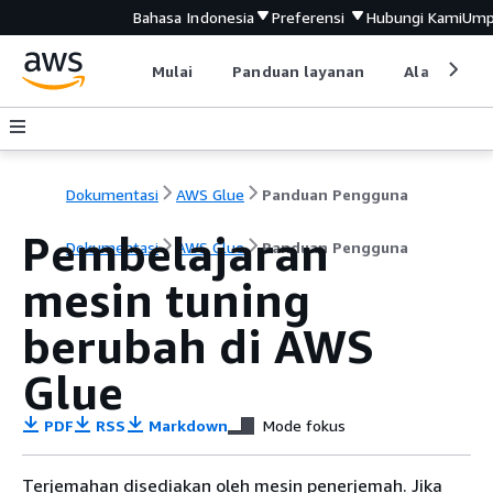
Bahasa Indonesia
Preferensi
Hubungi Kami
Ump
Mulai
Panduan layanan
Alat devel
Dokumentasi
AWS Glue
Panduan Pengguna
Pembelajaran
Dokumentasi
AWS Glue
Panduan Pengguna
mesin tuning
berubah di AWS
Glue
PDF
RSS
Markdown
Mode fokus
Terjemahan disediakan oleh mesin penerjemah. Jika