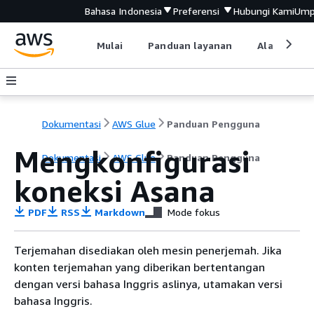
Bahasa Indonesia
Preferensi
Hubungi Kami
Ump
Mulai
Panduan layanan
Alat devel
Dokumentasi
AWS Glue
Panduan Pengguna
Mengkonfigurasi
Dokumentasi
AWS Glue
Panduan Pengguna
koneksi Asana
PDF
RSS
Markdown
Mode fokus
Terjemahan disediakan oleh mesin penerjemah. Jika
konten terjemahan yang diberikan bertentangan
dengan versi bahasa Inggris aslinya, utamakan versi
bahasa Inggris.