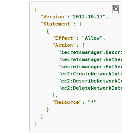
{
"Version"
:
"2012-10-17"
,

"Statement"
: [

{
"Effect"
: 
"Allow"
,

"Action"
: [

"secretsmanager:DescribeS
"secretsmanager:GetSecret
"secretsmanager:PutSecret
"ec2:CreateNetworkInterfa
"ec2:DescribeNetworkInter
"ec2:DeleteNetworkInterfa
      ],

"Resource"
: 
"*"
    }

  ]

}