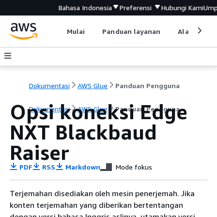
Bahasa Indonesia
Preferensi
Hubungi Kami
Ump
Mulai
Panduan layanan
Alat devel
Dokumentasi
AWS Glue
Panduan Pengguna
Opsi koneksi Edge
Dokumentasi
AWS Glue
Panduan Pengguna
NXT Blackbaud
Raiser
PDF
RSS
Markdown
Mode fokus
Terjemahan disediakan oleh mesin penerjemah. Jika
konten terjemahan yang diberikan bertentangan
dengan versi bahasa Inggris aslinya, utamakan versi