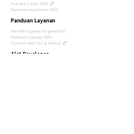
Pustaka Solusi AWS
Panduan Keputusan AWS
Panduan Layanan
Memilih layanan AI generatif
Panduan layanan AWS
Tutorial AWS CLI di GitHub
Alat Developer
Pustaka Contoh Kode AWS
AWS CLI
AWS Builder Center
Blog Alat Developer AWS
Tautan Bermanfaat
Unduh server MCP Dokumentasi AWS
Masuk ke Konsol AWS
AWS re:Post
Privasi
Syarat situs
Preferensi cookie
©