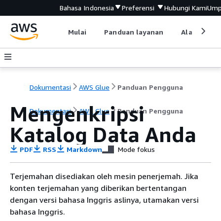
Bahasa Indonesia
Preferensi
Hubungi Kami
Ump
Mulai
Panduan layanan
Alat devel
Dokumentasi
AWS Glue
Panduan Pengguna
Mengenkripsi
Dokumentasi
AWS Glue
Panduan Pengguna
Katalog Data Anda
PDF
RSS
Markdown
Mode fokus
Terjemahan disediakan oleh mesin penerjemah. Jika
konten terjemahan yang diberikan bertentangan
dengan versi bahasa Inggris aslinya, utamakan versi
bahasa Inggris.