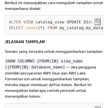
Berikut ini menunjukkan cara mengubah tampilan untuk
memperbarui dialek:
ALTER
VIEW
 catalog_view UPDATE DIALECT 
AS
SELECT
count
(
*
) 
FROM
 my_catalog.my_databa
JELASKAN TAMPILAN
Sintaks yang tersedia untuk menggambarkan tampilan:
SHOW COLUMNS
{
FROM|IN} view_name
— Jika pengguna
[
{
FROM|IN} database_name]
memiliki persyaratan AWS Glue dan AWS Lake
Formation izin untuk menggambarkan tampilan,
mereka dapat membuat daftar kolom. Berikut ini
menunjukkan beberapa contoh perintah untuk
menampilkan kolom: