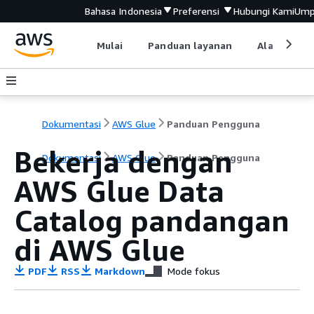
Bahasa Indonesia
Preferensi
Hubungi Kami
Ump
Mulai
Panduan layanan
Alat devel
Dokumentasi
AWS Glue
Panduan Pengguna
Bekerja dengan
Dokumentasi
AWS Glue
Panduan Pengguna
AWS Glue Data
Catalog pandangan
di AWS Glue
PDF
RSS
Markdown
Mode fokus