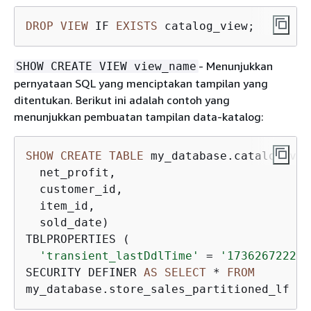
DROP
VIEW
 IF 
EXISTS
 catalog_view;
- Menunjukkan
SHOW CREATE VIEW view_name
pernyataan SQL yang menciptakan tampilan yang
ditentukan. Berikut ini adalah contoh yang
menunjukkan pembuatan tampilan data-katalog:
SHOW
CREATE
TABLE
 my_database.catalog_vie
  net_profit,

  customer_id,

  item_id,

  sold_date)

TBLPROPERTIES (

'transient_lastDdlTime'
=
'1736267222'
)

SECURITY DEFINER 
AS
SELECT
*
FROM
my_database.store_sales_partitioned_lf 
WH