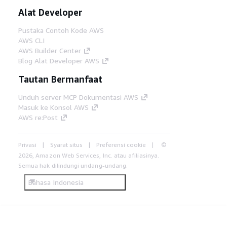
Alat Developer
Pustaka Contoh Kode AWS
AWS CLI
AWS Builder Center
Blog Alat Developer AWS
Tautan Bermanfaat
Unduh server MCP Dokumentasi AWS
Masuk ke Konsol AWS
AWS re:Post
Privasi
Syarat situs
Preferensi cookie
©
2026, Amazon Web Services, Inc. atau afiliasinya.
Semua hak dilindungi undang-undang.
Bahasa Indonesia