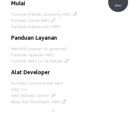
Mulai
Atas
Tutorial Praktik Langsung AWS
Pustaka Solusi AWS
Panduan Keputusan AWS
Panduan Layanan
Memilih layanan AI generatif
Panduan layanan AWS
Tutorial AWS CLI di GitHub
Alat Developer
Pustaka Contoh Kode AWS
AWS CLI
AWS Builder Center
Blog Alat Developer AWS
Tautan Bermanfaat
Unduh server MCP Dokumentasi AWS
Masuk ke Konsol AWS
AWS re:Post