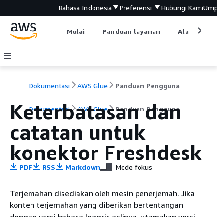
Bahasa Indonesia
Preferensi
Hubungi Kami
Ump
Mulai
Panduan layanan
Alat devel
Dokumentasi
AWS Glue
Panduan Pengguna
Keterbatasan dan
Dokumentasi
AWS Glue
Panduan Pengguna
catatan untuk
konektor Freshdesk
PDF
RSS
Markdown
Mode fokus
Terjemahan disediakan oleh mesin penerjemah. Jika
konten terjemahan yang diberikan bertentangan
dengan versi bahasa Inggris aslinya, utamakan versi