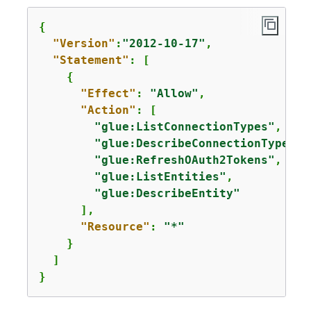
{
"Version"
:
"2012-10-17"
,

"Statement"
: [

{
"Effect"
: 
"Allow"
,

"Action"
: [

"glue:ListConnectionTypes"
,

"glue:DescribeConnectionType"
,

"glue:RefreshOAuth2Tokens"
,

"glue:ListEntities"
,

"glue:DescribeEntity"
      ],

"Resource"
: 
"*"
    }

  ]

}