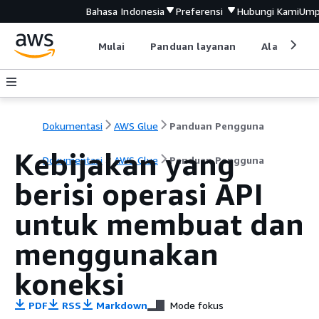
Bahasa Indonesia
Preferensi
Hubungi Kami
Ump
Mulai
Panduan layanan
Alat devel
Dokumentasi
AWS Glue
Panduan Pengguna
Kebijakan yang
Dokumentasi
AWS Glue
Panduan Pengguna
berisi operasi API
untuk membuat dan
menggunakan
koneksi
PDF
RSS
Markdown
Mode fokus