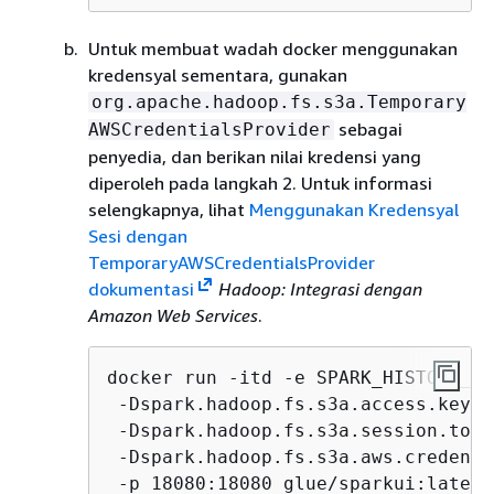
Untuk membuat wadah docker menggunakan
kredensyal sementara, gunakan
org.apache.hadoop.fs.s3a.Temporary
sebagai
AWSCredentialsProvider
penyedia, dan berikan nilai kredensi yang
diperoleh pada langkah 2. Untuk informasi
selengkapnya, lihat
Menggunakan Kredensyal
Sesi dengan
TemporaryAWSCredentialsProvider
dokumentasi
Hadoop: Integrasi dengan
Amazon Web Services
.
docker run -itd -e SPARK_HISTORY_OP
 -Dspark.hadoop.fs.s3a.access.key=
A
 -Dspark.hadoop.fs.s3a.session.toke
 -Dspark.hadoop.fs.s3a.aws.credenti
 -p 18080:18080 glue/sparkui:latest