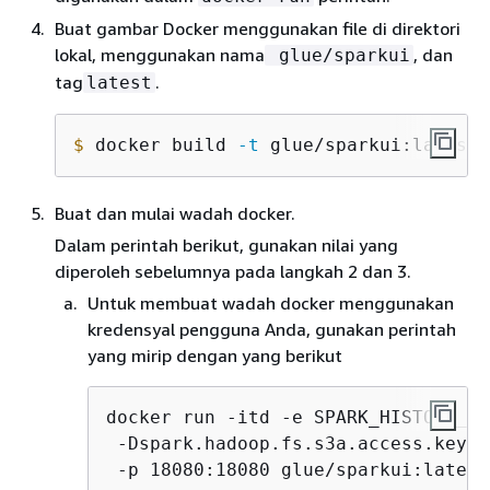
Buat gambar Docker menggunakan file di direktori
lokal, menggunakan nama
, dan
glue/sparkui
tag
.
latest
$
 docker build 
-t
 glue/sparkui:latest 
Buat dan mulai wadah docker.
Dalam perintah berikut, gunakan nilai yang
diperoleh sebelumnya pada langkah 2 dan 3.
Untuk membuat wadah docker menggunakan
kredensyal pengguna Anda, gunakan perintah
yang mirip dengan yang berikut
docker run -itd -e SPARK_HISTORY_OP
 -Dspark.hadoop.fs.s3a.access.key=
A
 -p 18080:18080 glue/sparkui:latest