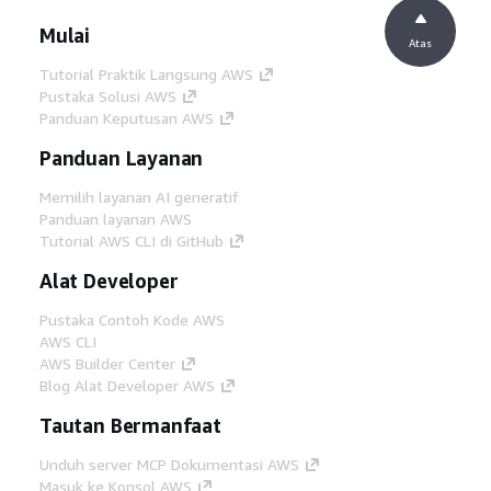
Mulai
Atas
Tutorial Praktik Langsung AWS
Pustaka Solusi AWS
Panduan Keputusan AWS
Panduan Layanan
Memilih layanan AI generatif
Panduan layanan AWS
Tutorial AWS CLI di GitHub
Alat Developer
Pustaka Contoh Kode AWS
AWS CLI
AWS Builder Center
Blog Alat Developer AWS
Tautan Bermanfaat
Unduh server MCP Dokumentasi AWS
Masuk ke Konsol AWS