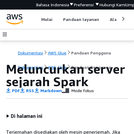
Bahasa Indonesia
Preferensi
Hubungi Kami
Ump
Mulai
Panduan layanan
Alat devel
Dokumentasi
AWS Glue
Panduan Pengguna
Meluncurkan server
Dokumentasi
AWS Glue
Panduan Pengguna
sejarah Spark
PDF
RSS
Markdown
Mode fokus
Di halaman ini
Terjemahan disediakan oleh mesin penerjemah. Jika