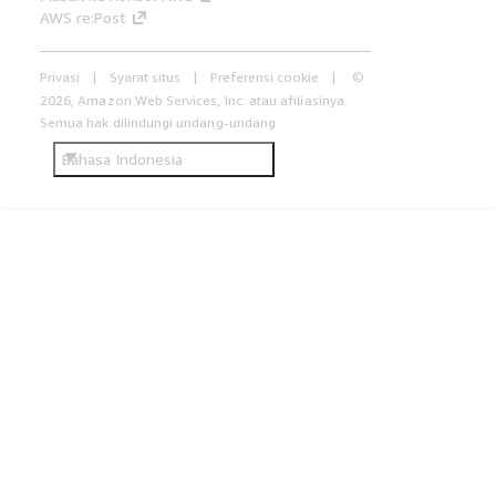
AWS re:Post
Privasi
Syarat situs
Preferensi cookie
©
2026, Amazon Web Services, Inc. atau afiliasinya.
Semua hak dilindungi undang-undang.
Bahasa Indonesia