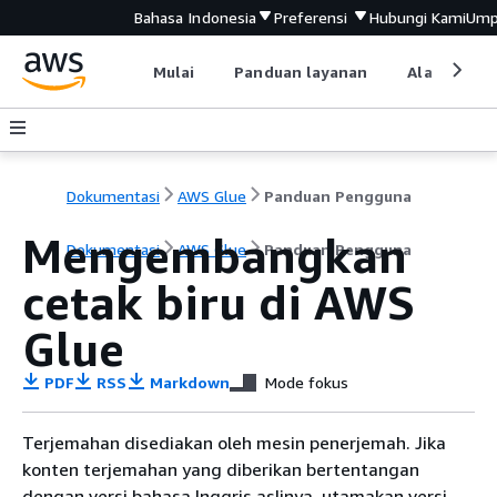
Bahasa Indonesia
Preferensi
Hubungi Kami
Ump
Mulai
Panduan layanan
Alat devel
Dokumentasi
AWS Glue
Panduan Pengguna
Mengembangkan
Dokumentasi
AWS Glue
Panduan Pengguna
cetak biru di AWS
Glue
PDF
RSS
Markdown
Mode fokus
Terjemahan disediakan oleh mesin penerjemah. Jika
konten terjemahan yang diberikan bertentangan
dengan versi bahasa Inggris aslinya, utamakan versi