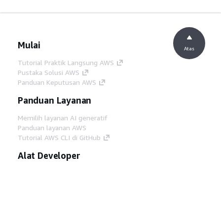
Mulai
Atas
Tutorial Praktik Langsung AWS
Pustaka Solusi AWS
Panduan Keputusan AWS
Panduan Layanan
Memilih layanan AI generatif
Panduan layanan AWS
Tutorial AWS CLI di GitHub
Alat Developer
Pustaka Contoh Kode AWS
AWS CLI
AWS Builder Center
Blog Alat Developer AWS
Tautan Bermanfaat