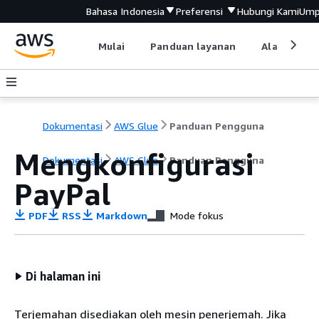
Bahasa Indonesia
Preferensi
Hubungi Kami
Ump
Mulai
Panduan layanan
Alat devel
Dokumentasi
AWS Glue
Panduan Pengguna
Mengkonfigurasi
Dokumentasi
AWS Glue
Panduan Pengguna
PayPal
PDF
RSS
Markdown
Mode fokus
Di halaman ini
Terjemahan disediakan oleh mesin penerjemah. Jika