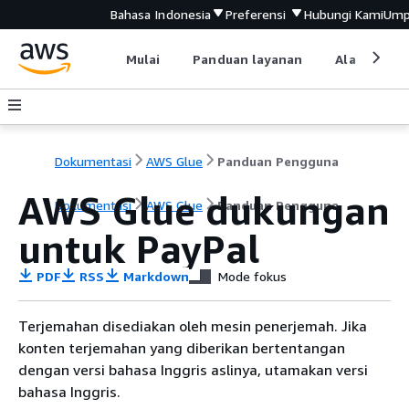
Bahasa Indonesia
Preferensi
Hubungi Kami
Ump
Mulai
Panduan layanan
Alat devel
Dokumentasi
AWS Glue
Panduan Pengguna
AWS Glue dukungan
Dokumentasi
AWS Glue
Panduan Pengguna
untuk PayPal
PDF
RSS
Markdown
Mode fokus
Terjemahan disediakan oleh mesin penerjemah. Jika
konten terjemahan yang diberikan bertentangan
dengan versi bahasa Inggris aslinya, utamakan versi
bahasa Inggris.