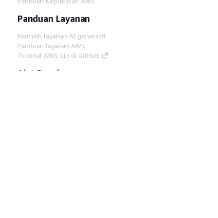
Panduan Keputusan AWS
Panduan Layanan
Memilih layanan AI generatif
Panduan layanan AWS
Tutorial AWS CLI di GitHub
Alat Developer
Pustaka Contoh Kode AWS
AWS CLI
AWS Builder Center
Blog Alat Developer AWS
Tautan Bermanfaat
Unduh server MCP Dokumentasi AWS
Masuk ke Konsol AWS
AWS re:Post
Privasi
Syarat situs
Preferensi cookie
©
2026, Amazon Web Services, Inc. atau afiliasinya.