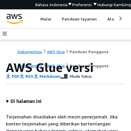
Bahasa Indonesia
Preferensi
Hubungi Kami
Ump
Mulai
Panduan layanan
Alat devel
Dokumentasi
AWS Glue
Panduan Pengguna
AWS Glue versi
Dokumentasi
AWS Glue
Panduan Pengguna
PDF
RSS
Markdown
Mode fokus
Di halaman ini
Terjemahan disediakan oleh mesin penerjemah. Jika
konten terjemahan yang diberikan bertentangan
dengan versi bahasa Inggris aslinya, utamakan versi