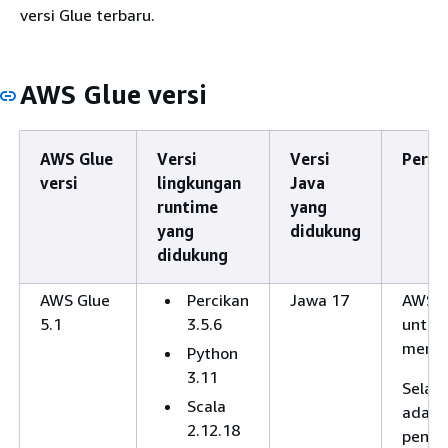
versi Glue terbaru.
AWS Glue versi
AWS Glue
Versi
Versi
Perub
versi
lingkungan
Java
runtime
yang
yang
didukung
didukung
AWS Glue
Percikan
Jawa 17
AWS Gl
5.1
3.5.6
untuk
menen
Python
3.11
Selain
Scala
ada p
2.12.18
penin