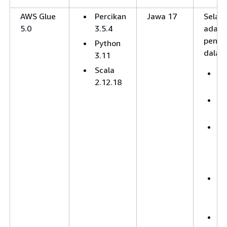
AWS Glue
Percikan
Jawa 17
Selai
5.0
3.5.4
ada p
penin
Python
dalam 
3.11
Scala
D
2.12.18
Un
D
L
Fo
di
Ic
3.
Ko
p
Fo
D