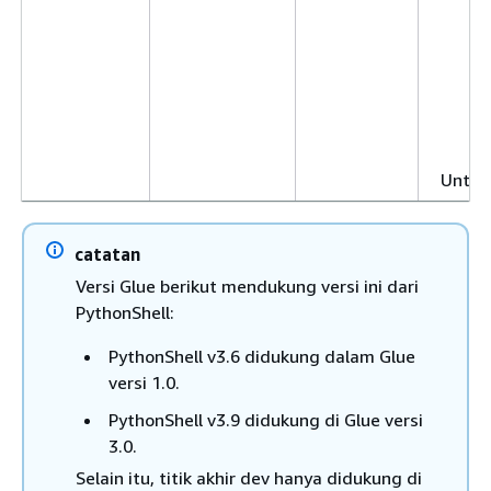
Fo
Gl
di
Sp
ac
Gl
Untuk
tentan
5.0, li
catatan
peker
versi 
Versi Glue berikut mendukung versi ini dari
PythonShell:
AWS Glue
Versi
Java 8
AWS G
4.0
lingkungan
pengo
PythonShell v3.6 didukung dalam Glue
percikan
yang 
versi 1.0.
Spark
rilis i
PythonShell v3.9 didukung di Glue versi
3.3.0
B
3.0.
Python
fu
Selain itu, titik akhir dev hanya didukung di
3.10