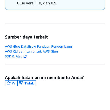
3.
Glue versi 1.0, dan 0.9.
Sumber daya terkait
AWS Glue DataBrew Panduan Pengembang
AWS CLI perintah untuk AWS Glue
SDK & Alat
Mi
Apakah halaman ini membantu Anda?
Ya
Tidak
B
Berikan umpan balik
Py
se
U
t