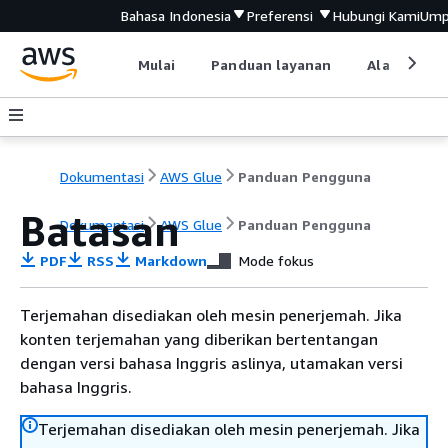
Bahasa Indonesia
Preferensi
Hubungi Kami
Ump
Mulai
Panduan layanan
Alat devel
Dokumentasi
AWS Glue
Panduan Pengguna
Batasan
Dokumentasi
AWS Glue
Panduan Pengguna
PDF
RSS
Markdown
Mode fokus
Terjemahan disediakan oleh mesin penerjemah. Jika
konten terjemahan yang diberikan bertentangan
dengan versi bahasa Inggris aslinya, utamakan versi
bahasa Inggris.
Terjemahan disediakan oleh mesin penerjemah. Jika