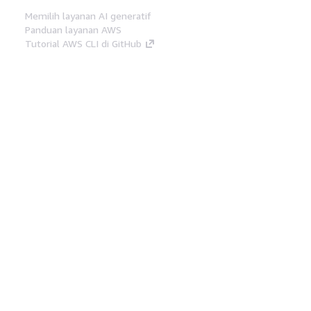
Memilih layanan AI generatif
Panduan layanan AWS
Tutorial AWS CLI di GitHub
Alat Developer
Pustaka Contoh Kode AWS
AWS CLI
AWS Builder Center
Blog Alat Developer AWS
Tautan Bermanfaat
Unduh server MCP Dokumentasi AWS
Masuk ke Konsol AWS
AWS re:Post
Privasi
Syarat situs
Preferensi cookie
©
2026, Amazon Web Services, Inc. atau afiliasinya.
Semua hak dilindungi undang-undang.
Bahasa Indonesia