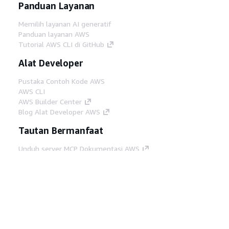
Panduan Layanan
Memilih layanan AI generatif
Panduan layanan AWS
Tutorial AWS CLI di GitHub
Alat Developer
Pustaka Contoh Kode AWS
AWS CLI
AWS Builder Center
Blog Alat Developer AWS
Tautan Bermanfaat
Unduh server MCP Dokumentasi AWS
Masuk ke Konsol AWS
AWS re:Post
Privasi
Syarat situs
Preferensi cookie
©
2026, Amazon Web Services, Inc. atau afiliasinya.
Semua hak dilindungi undang-undang.