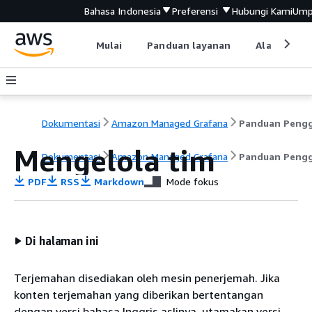
Bahasa Indonesia
Preferensi
Hubungi Kami
Ump
Mulai
Panduan layanan
Alat devel
Dokumentasi
Amazon Managed Grafana
Mengelola tim
Dokumentasi
Amazon Managed Grafana
Panduan Peng
PDF
RSS
Markdown
Mode fokus
Di halaman ini
Terjemahan disediakan oleh mesin penerjemah. Jika
konten terjemahan yang diberikan bertentangan
dengan versi bahasa Inggris aslinya, utamakan versi