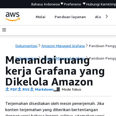
Bahasa Indonesia
Preferensi
Hubungi Kami
Ump
Mulai
Panduan layanan
Alat devel
Dokumentasi
Amazon Managed Grafana
Menandai ruang
Dokumentasi
Amazon Managed Grafana
Panduan Peng
kerja Grafana yang
Dikelola Amazon
PDF
RSS
Markdown
Mode fokus
Terjemahan disediakan oleh mesin penerjemah. Jika
konten terjemahan yang diberikan bertentangan
dengan versi bahasa Inggris aslinya, utamakan versi