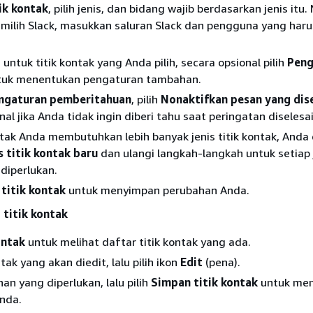
tik kontak
, pilih jenis, dan bidang wajib berdasarkan jenis itu.
milih Slack, masukkan saluran Slack dan pengguna yang haru
 untuk titik kontak yang Anda pilih, secara opsional pilih
Peng
uk menentukan pengaturan tambahan.
ngaturan pemberitahuan
, pilih
Nonaktifkan pesan yang dis
nal jika Anda tidak ingin diberi tahu saat peringatan diselesa
ontak Anda membutuhkan lebih banyak jenis titik kontak, Anda
s titik kontak baru
dan ulangi langkah-langkah untuk setiap j
diperlukan.
titik kontak
untuk menyimpan perubahan Anda.
titik kontak
ontak
untuk melihat daftar titik kontak yang ada.
ontak yang akan diedit, lalu pilih ikon
Edit
(pena).
an yang diperlukan, lalu pilih
Simpan titik kontak
untuk me
nda.