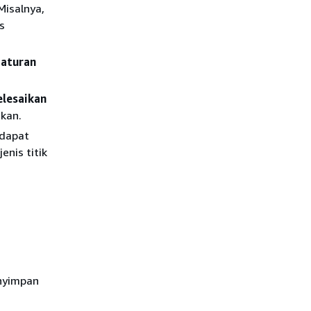
 Misalnya,
s
aturan
elesaikan
ikan.
 dapat
enis titik
nyimpan