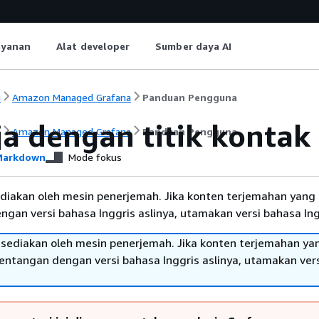
ayanan
Alat developer
Sumber daya AI
i
Amazon Managed Grafana
Panduan Pengguna
ja dengan titik kontak
i
Amazon Managed Grafana
Panduan Pengguna
arkdown
Mode fokus
diakan oleh mesin penerjemah. Jika konten terjemahan yang 
gan versi bahasa Inggris aslinya, utamakan versi bahasa Ing
sediakan oleh mesin penerjemah. Jika konten terjemahan ya
tentangan dengan versi bahasa Inggris aslinya, utamakan ver