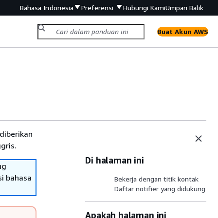
Bahasa Indonesia
Preferensi
Hubungi Kami
Umpan Balik
Buat Akun AWS
diberikan
gris.
Di halaman ini
ng
si bahasa
Bekerja dengan titik kontak
Daftar notifier yang didukung
Apakah halaman ini