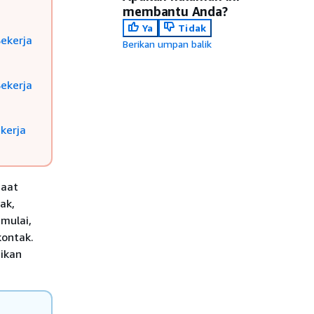
membantu Anda?
Ya
Tidak
ekerja
Berikan umpan balik
ekerja
kerja
saat
ak,
imulai,
kontak.
ikan