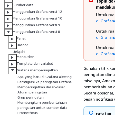
Topik dok
Sumber data
mendukung
Menggunakan Grafana versi 12
Untuk rua
Menggunakan Grafana versi 10
di Grafana
Menggunakan Grafana versi 9
Untuk rua
Menggunakan Grafana versi 8
di Grafana
Panel
Dasbor
Untuk rua
Jelajahi
di Grafana
Menautkan
Template dan variabel
Gunakan titik k
Grafana memperingatkan
peringatan dimula
Apa yang baru di Grafana alerting
misalnya, Amazon
Bermigrasi ke peringatan Grafana
pemberitahuan di
Memperingatkan dasar-dasar
Aturan peringatan
Secara opsional
Grup peringatan
pesan notifikasi 
Membungkam pemberitahuan
peringatan untuk sumber data
Prometheus
catatan