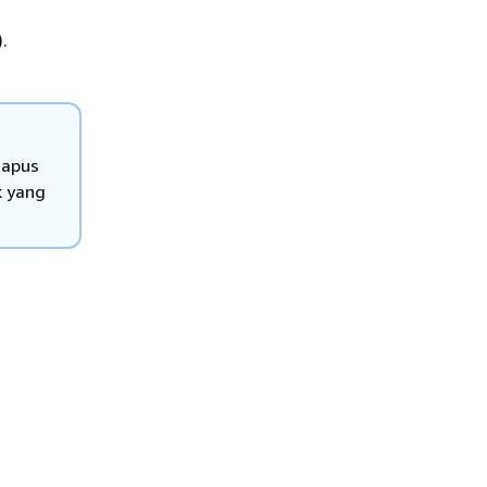
.
hapus
k yang