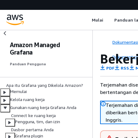
Mulai
Panduan l
Dokumentas
Amazon Managed
Grafana
Beker
Dokumentas
Panduan Pengguna
PDF
RSS
M
Terjemahan dise
Apa itu Grafana yang Dikelola Amazon?
Memulai
bertentangan den
Kelola ruang kerja
Terjemahan di
Gunakan ruang kerja Grafana Anda
diberikan ber
Connect ke ruang kerja
Inggris.
Pengguna, tim, dan izin
Dasbor pertama Anda
Grafana plugin