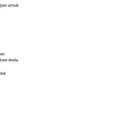
jian untuk
kan
stom Anda
tik