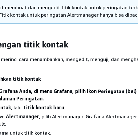
t membuat dan mengedit titik kontak untuk peringatan terk
Titik kontak untuk peringatan Alertmanager hanya bisa dibac
engan titik kontak
t merinci cara menambahkan, mengedit, menguji, dan mengha
kan titik kontak
 Grafana Anda, di menu Grafana, pilih ikon
Peringatan
(bel)
laman Peringatan.
ontak
, lalu
Titik kontak baru
.
own
Alertmanager
, pilih Alertmanager. Grafana Alertmanager 
lt.
ama
untuk titik kontak.