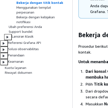
Bekerja dengan titik kontak
Anda dapa
Menggunakan templat
Grafana. 
perpesanan
Bekerja dengan kebijakan
notifikasi
Ubah preferensi Anda
Support bundel
Bekerja d
Lansiran klasik
Referensi Grafana API
Prosedur beriku
Solusi observabilitas
kontak.
Penandaan
Untuk menambah
Keamanan
Kuota layanan
Dari konsol
Riwayat dokumen
membuka ha
Pilih
Titik k
Dari dropd
secara defau
Masukkan
N