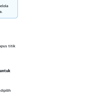
elola
a.
pus titik
 untuk
dipilih