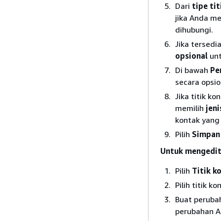
Dari
tipe ti
jika Anda me
dihubungi.
Jika tersedia
opsional
unt
Di bawah
Pe
secara opsio
Jika titik k
memilih
jeni
kontak yang 
Pilih
Simpan 
Untuk mengedit 
Pilih
Titik k
Pilih titik k
Buat perubah
perubahan A