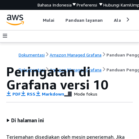
Bahasa Indonesia
Preferensi
Hubungi Kami
Ump
Mulai
Panduan layanan
Alat devel
Dokumentasi
Amazon Managed Grafana
Peringatan di
Dokumentasi
Amazon Managed Grafana
Panduan Peng
Grafana versi 10
PDF
RSS
Markdown
Mode fokus
Di halaman ini
Terjemahan disediakan oleh mesin penerjemah. Jika