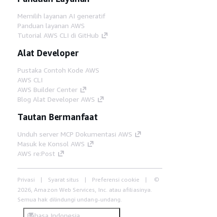
Memilih layanan AI generatif
Panduan layanan AWS
Tutorial AWS CLI di GitHub
Alat Developer
Pustaka Contoh Kode AWS
AWS CLI
AWS Builder Center
Blog Alat Developer AWS
Tautan Bermanfaat
Unduh server MCP Dokumentasi AWS
Masuk ke Konsol AWS
AWS re:Post
Privasi
Syarat situs
Preferensi cookie
©
2026, Amazon Web Services, Inc. atau afiliasinya.
Semua hak dilindungi undang-undang.
Bahasa Indonesia