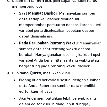
Dalam daftar
Refresh
, pilih kapan variabel harus
memperbarui opsi.
Saat
Memuat Dasbor:
Menanyakan sumber
data setiap kali dasbor dimuat. Ini
memperlambat pemuatan dasbor, karena kueri
variabel perlu diselesaikan sebelum dasbor
dapat diinisialisasi.
Pada Perubahan Rentang Waktu:
Menanyakan
sumber data saat rentang waktu dasbor
berubah. Hanya gunakan opsi ini jika kueri opsi
variabel Anda berisi filter rentang waktu atau
bergantung pada rentang waktu dasbor.
Di bidang
Query
, masukkan kueri.
Bidang kueri bervariasi sesuai dengan sumber
data Anda. Beberapa sumber data memiliki
editor kueri khusus.
Jika Anda membutuhkan lebih banyak ruang
dalam editor kueri bidang input tunggal,