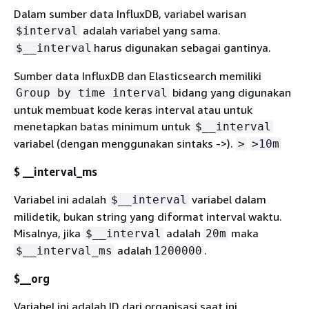
Dalam sumber data InfluxDB, variabel warisan
adalah variabel yang sama.
$interval
harus digunakan sebagai gantinya.
$__interval
Sumber data InfluxDB dan Elasticsearch memiliki
bidang yang digunakan
Group by time interval
untuk membuat kode keras interval atau untuk
menetapkan batas minimum untuk
$__interval
variabel (dengan menggunakan sintaks ->).
>
>10m
$ __interval_ms
Variabel ini adalah
variabel dalam
$__interval
milidetik, bukan string yang diformat interval waktu.
Misalnya, jika
adalah
maka
$__interval
20m
adalah
.
$__interval_ms
1200000
$__org
Variabel ini adalah ID dari organisasi saat ini.