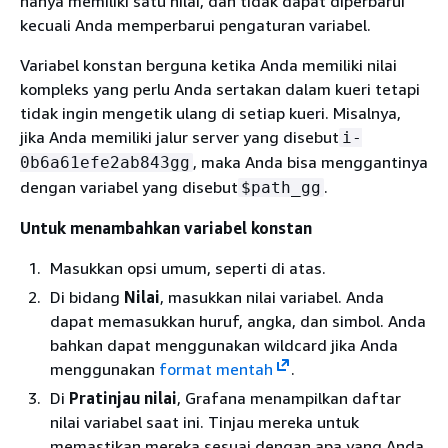
hanya memiliki satu nilai, dan tidak dapat diperbarui
kecuali Anda memperbarui pengaturan variabel.
Variabel konstan berguna ketika Anda memiliki nilai
kompleks yang perlu Anda sertakan dalam kueri tetapi
tidak ingin mengetik ulang di setiap kueri. Misalnya,
jika Anda memiliki jalur server yang disebut
i-
, maka Anda bisa menggantinya
0b6a61efe2ab843gg
dengan variabel yang disebut
.
$path_gg
Untuk menambahkan variabel konstan
Masukkan opsi umum, seperti di atas.
Di bidang
Nilai
, masukkan nilai variabel. Anda
dapat memasukkan huruf, angka, dan simbol. Anda
bahkan dapat menggunakan wildcard jika Anda
menggunakan
format mentah
.
Di
Pratinjau nilai
, Grafana menampilkan daftar
nilai variabel saat ini. Tinjau mereka untuk
memastikan mereka sesuai dengan apa yang Anda