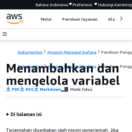
Bahasa Indonesia
Preferensi
Hubungi Kami
Ump
Mulai
Panduan layanan
Alat devel
Dokumentasi
Amazon Managed Grafana
Menambahkan dan
Dokumentasi
Amazon Managed Grafana
Panduan Peng
mengelola variabel
PDF
RSS
Markdown
Mode fokus
Di halaman ini
Terjemahan disediakan oleh mesin penerjemah. Jika