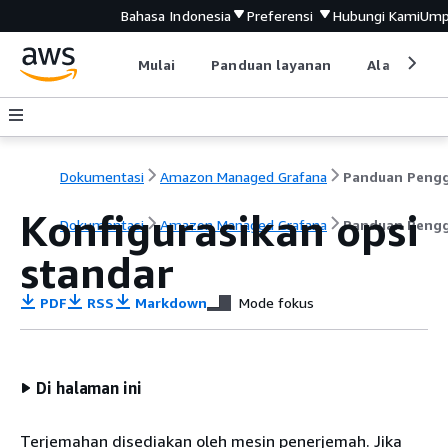
Bahasa Indonesia
Preferensi
Hubungi Kami
Ump
Mulai
Panduan layanan
Alat devel
Dokumentasi
Amazon Managed Grafana
Konfigurasikan opsi
Dokumentasi
Amazon Managed Grafana
Panduan Peng
standar
PDF
RSS
Markdown
Mode fokus
Di halaman ini
Terjemahan disediakan oleh mesin penerjemah. Jika