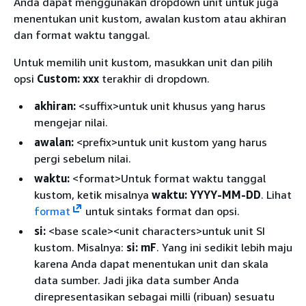
Anda dapat menggunakan dropdown unit untuk juga
menentukan unit kustom, awalan kustom atau akhiran
dan format waktu tanggal.
Untuk memilih unit kustom, masukkan unit dan pilih
opsi
Custom: xxx
terakhir di dropdown.
akhiran:
<suffix>untuk unit khusus yang harus
mengejar nilai.
awalan:
<prefix>untuk unit kustom yang harus
pergi sebelum nilai.
waktu:
<format>Untuk format waktu tanggal
kustom, ketik misalnya
waktu: YYYY-MM-DD
. Lihat
format
untuk sintaks format dan opsi.
si:
<base scale><unit characters>untuk unit SI
kustom. Misalnya:
si: mF
. Yang ini sedikit lebih maju
karena Anda dapat menentukan unit dan skala
data sumber. Jadi jika data sumber Anda
direpresentasikan sebagai milli (ribuan) sesuatu