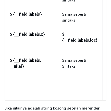
$
{
__field.labels}
Sama seperti
l
sintaks
S
“
$
{
__field.labels.x}
$
P
{
__field.labels.loc}
$
{
__field.labels.
Sama seperti
P
__nilai}
Sintaks
Jika nilainya adalah string kosong setelah merender