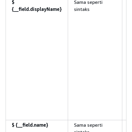
$
Sama seperti
S
{
__field.displayName}
sintaks
{
S
$
{
__field.name}
Sama seperti
T
sintaks