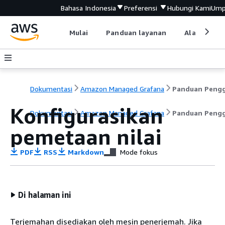
Bahasa Indonesia
Preferensi
Hubungi Kami
Ump
Mulai
Panduan layanan
Alat devel
Dokumentasi
Amazon Managed Grafana
Konfigurasikan
Dokumentasi
Amazon Managed Grafana
Panduan Peng
pemetaan nilai
PDF
RSS
Markdown
Mode fokus
Di halaman ini
Terjemahan disediakan oleh mesin penerjemah. Jika