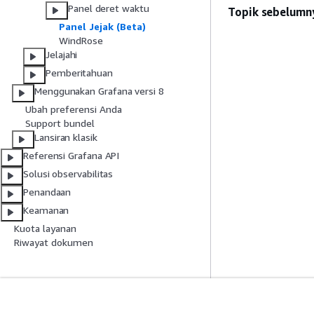
Panel deret waktu
Topik sebelumn
Panel Jejak (Beta)
WindRose
Jelajahi
Pemberitahuan
Menggunakan Grafana versi 8
Ubah preferensi Anda
Support bundel
Lansiran klasik
Referensi Grafana API
Solusi observabilitas
Penandaan
Keamanan
Kuota layanan
Riwayat dokumen