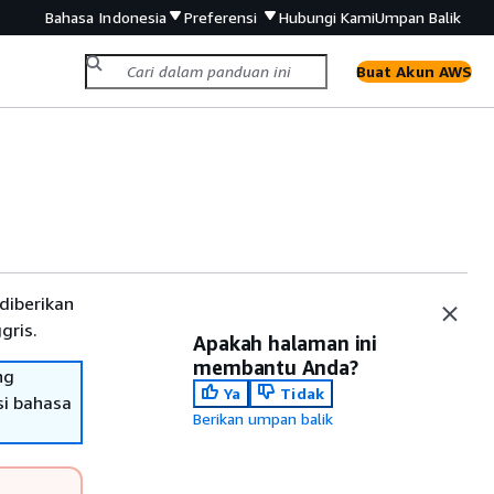
Bahasa Indonesia
Preferensi
Hubungi Kami
Umpan Balik
Buat Akun AWS
diberikan
gris.
Apakah halaman ini
membantu Anda?
ng
Ya
Tidak
si bahasa
Berikan umpan balik