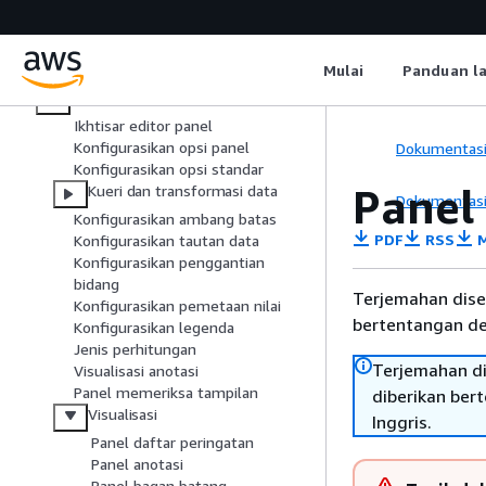
Menggunakan Grafana versi 10
Menggunakan Grafana versi 9
Dasbor
Mulai
Panduan l
Panel dan visualisasi
Ikhtisar editor panel
Konfigurasikan opsi panel
Dokumentas
Konfigurasikan opsi standar
Panel 
Kueri dan transformasi data
Dokumentas
Konfigurasikan ambang batas
PDF
RSS
M
Konfigurasikan tautan data
Konfigurasikan penggantian
bidang
Terjemahan dise
Konfigurasikan pemetaan nilai
bertentangan den
Konfigurasikan legenda
Jenis perhitungan
Terjemahan di
Visualisasi anotasi
Panel memeriksa tampilan
diberikan ber
Visualisasi
Inggris.
Panel daftar peringatan
Panel anotasi
Panel bagan batang