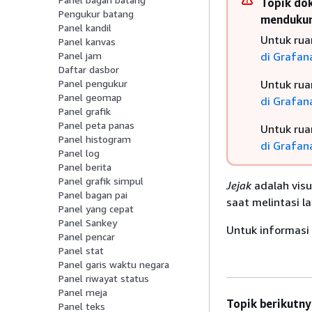
Topik dok
Pengukur batang
mendukung
Panel kandil
Untuk rua
Panel kanvas
di Grafana
Panel jam
Daftar dasbor
Untuk rua
Panel pengukur
Panel geomap
di Grafana
Panel grafik
Panel peta panas
Untuk rua
Panel histogram
di Grafana
Panel log
Panel berita
Panel grafik simpul
Jejak
adalah vis
Panel bagan pai
saat melintasi l
Panel yang cepat
Panel Sankey
Untuk informasi l
Panel pencar
Panel stat
Panel garis waktu negara
Panel riwayat status
Panel meja
Topik berikutny
Panel teks