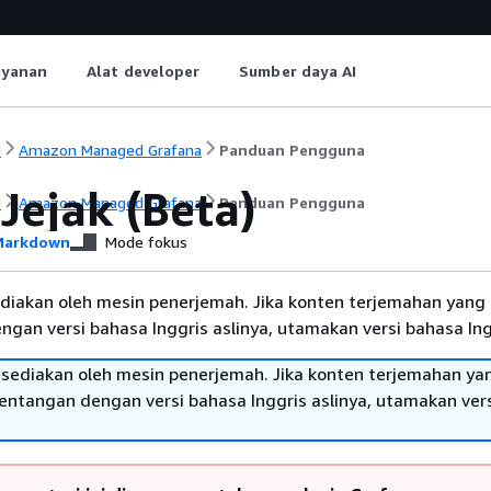
ayanan
Alat developer
Sumber daya AI
i
Amazon Managed Grafana
Panduan Pengguna
Jejak (Beta)
i
Amazon Managed Grafana
Panduan Pengguna
arkdown
Mode fokus
diakan oleh mesin penerjemah. Jika konten terjemahan yang 
gan versi bahasa Inggris aslinya, utamakan versi bahasa Ing
sediakan oleh mesin penerjemah. Jika konten terjemahan ya
tentangan dengan versi bahasa Inggris aslinya, utamakan ver