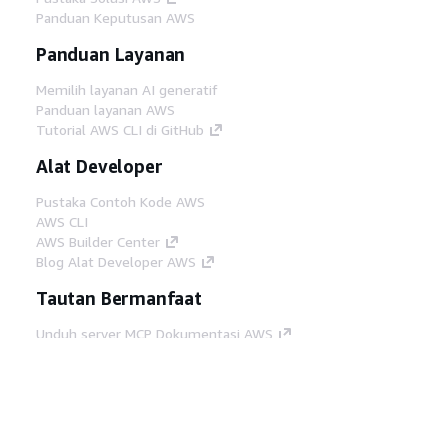
Panduan Keputusan AWS
Panduan Layanan
Memilih layanan AI generatif
Panduan layanan AWS
Tutorial AWS CLI di GitHub
Alat Developer
Pustaka Contoh Kode AWS
AWS CLI
AWS Builder Center
Blog Alat Developer AWS
Tautan Bermanfaat
Unduh server MCP Dokumentasi AWS
Masuk ke Konsol AWS
AWS re:Post
Privasi
Syarat situs
Preferensi cookie
©