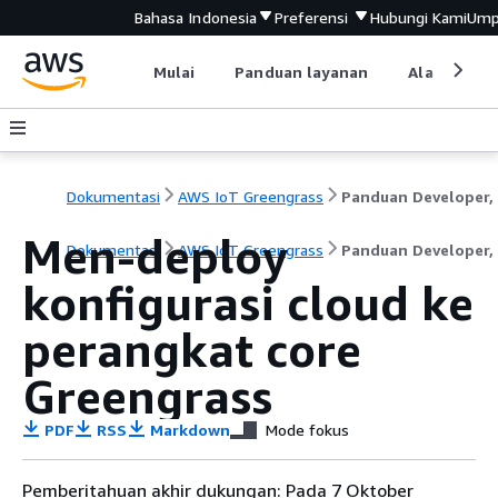
Bahasa Indonesia
Preferensi
Hubungi Kami
Ump
Mulai
Panduan layanan
Alat devel
Dokumentasi
AWS IoT Greengrass
Men-deploy
Dokumentasi
AWS IoT Greengrass
Panduan Developer, 
konfigurasi cloud ke
perangkat core
Greengrass
PDF
RSS
Markdown
Mode fokus
Pemberitahuan akhir dukungan: Pada 7 Oktober