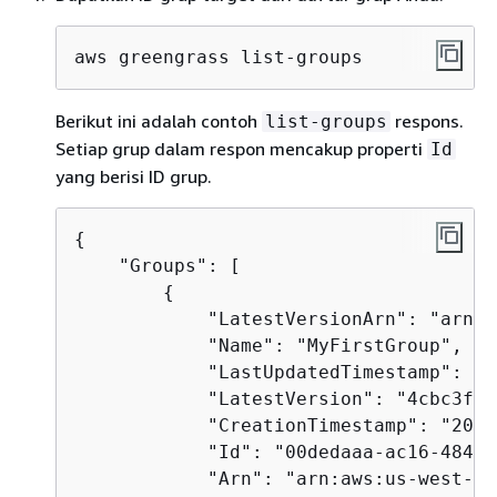
aws greengrass list-groups
Berikut ini adalah contoh
respons.
list-groups
Setiap grup dalam respon mencakup properti
Id
yang berisi ID grup.
{
    "Groups": [

{
            "LatestVersionArn": "arn:a
            "Name": "MyFirstGroup",

            "LastUpdatedTimestamp": "2
            "LatestVersion": "4cbc3f07
            "CreationTimestamp": "2019
            "Id": "00dedaaa-ac16-484d-
            "Arn": "arn:aws:us-west-2: