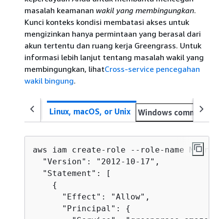
masalah keamanan
wakil yang membingungkan
.
Kunci konteks kondisi membatasi akses untuk
mengizinkan hanya permintaan yang berasal dari
akun tertentu dan ruang kerja Greengrass. Untuk
informasi lebih lanjut tentang masalah wakil yang
membingungkan, lihat
Cross-service pencegahan
wakil bingung
.
Linux, macOS, or Unix
Windows command p
aws iam create-role --role-name MyGree
  "Version": "2012-10-17",

  "Statement": [

{
      "Effect": "Allow",

      "Principal": 
{