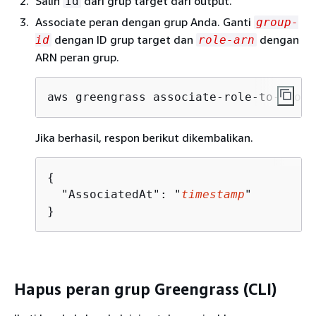
Salin
dari grup target dari output.
Id
Associate peran dengan grup Anda. Ganti
group-
dengan ID grup target dan
dengan
id
role-arn
ARN peran grup.
aws greengrass associate-role-to-group
Jika berhasil, respon berikut dikembalikan.
{
  "AssociatedAt": "
timestamp
"

}
Hapus peran grup Greengrass (CLI)