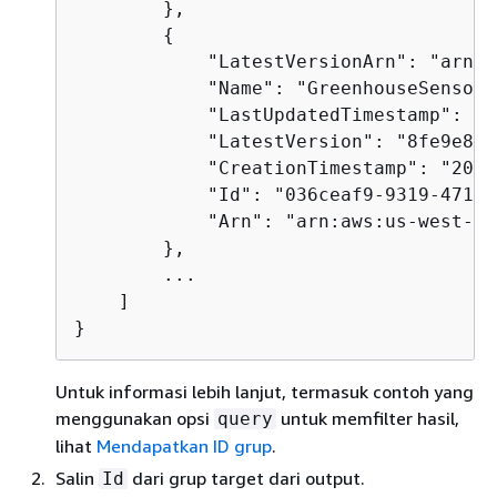
        },

{
            "LatestVersionArn": "arn:a
            "Name": "GreenhouseSensors"
            "LastUpdatedTimestamp": "2
            "LatestVersion": "8fe9e8ec
            "CreationTimestamp": "2020
            "Id": "036ceaf9-9319-4716-
            "Arn": "arn:aws:us-west-2:
        },

        ...

    ]

}
Untuk informasi lebih lanjut, termasuk contoh yang
menggunakan opsi
untuk memfilter hasil,
query
lihat
Mendapatkan ID grup
.
Salin
dari grup target dari output.
Id