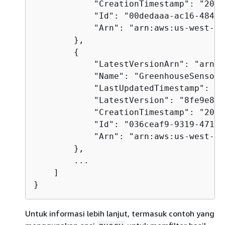
            "CreationTimestamp": "2019
            "Id": "00dedaaa-ac16-484d-
            "Arn": "arn:aws:us-west-2:
        },

{
            "LatestVersionArn": "arn:a
            "Name": "GreenhouseSensors"
            "LastUpdatedTimestamp": "2
            "LatestVersion": "8fe9e8ec
            "CreationTimestamp": "2020
            "Id": "036ceaf9-9319-4716-
            "Arn": "arn:aws:us-west-2:
        },

        ...

    ]

}
Untuk informasi lebih lanjut, termasuk contoh yang