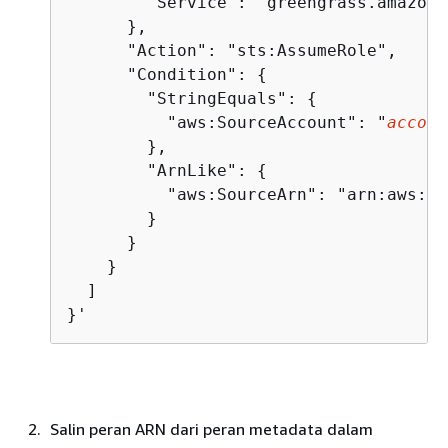
        "Service": "greengrass.amazona
      },

      "Action": "sts:AssumeRole",

      "Condition": 
{
        "StringEquals": 
{
          "aws:SourceAccount": "
accoun
        },

        "ArnLike": 
{
          "aws:SourceArn": "arn:aws:gr
        }

      }

    }

  ]

}'
Salin peran ARN dari peran metadata dalam