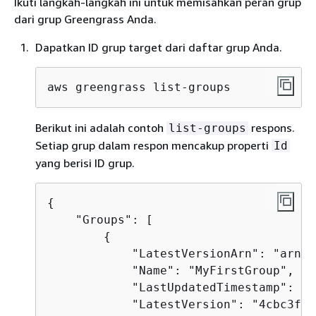
Ikuti langkah-langkah ini untuk memisahkan peran grup
dari grup Greengrass Anda.
Dapatkan ID grup target dari daftar grup Anda.
aws greengrass list-groups
Berikut ini adalah contoh
respons.
list-groups
Setiap grup dalam respon mencakup properti
Id
yang berisi ID grup.
{
    "Groups": [

{
            "LatestVersionArn": "arn:a
            "Name": "MyFirstGroup",

            "LastUpdatedTimestamp": "2
            "LatestVersion": "4cbc3f07