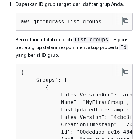
Dapatkan ID grup target dari daftar grup Anda.
aws greengrass list-groups
Berikut ini adalah contoh
respons.
list-groups
Setiap grup dalam respon mencakup properti
Id
yang berisi ID grup.
{
    "Groups": [

{
            "LatestVersionArn": "arn:a
            "Name": "MyFirstGroup",

            "LastUpdatedTimestamp": "2
            "LatestVersion": "4cbc3f07
            "CreationTimestamp": "2019
            "Id": "00dedaaa-ac16-484d-