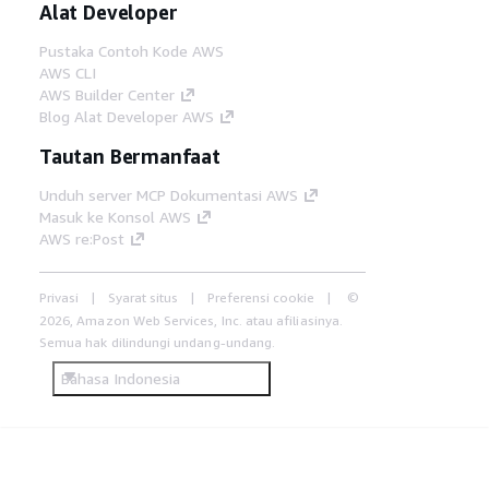
Alat Developer
Pustaka Contoh Kode AWS
AWS CLI
AWS Builder Center
Blog Alat Developer AWS
Tautan Bermanfaat
Unduh server MCP Dokumentasi AWS
Masuk ke Konsol AWS
AWS re:Post
Privasi
Syarat situs
Preferensi cookie
©
2026, Amazon Web Services, Inc. atau afiliasinya.
Semua hak dilindungi undang-undang.
Bahasa Indonesia