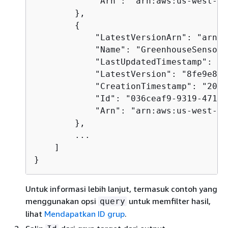
            "Arn": "arn:aws:us-west-2:
        },

{
            "LatestVersionArn": "arn:a
            "Name": "GreenhouseSensors"
            "LastUpdatedTimestamp": "2
            "LatestVersion": "8fe9e8ec
            "CreationTimestamp": "2020
            "Id": "036ceaf9-9319-4716-
            "Arn": "arn:aws:us-west-2:
        },

        ...

    ]

}
Untuk informasi lebih lanjut, termasuk contoh yang
menggunakan opsi
untuk memfilter hasil,
query
lihat
Mendapatkan ID grup
.