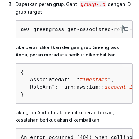
Dapatkan peran grup. Ganti
dengan ID
group-id
grup target.
aws greengrass get-associated-role --g
Jika peran dikaitkan dengan grup Greengrass
Anda, peran metadata berikut dikembalikan.
{
  "AssociatedAt": "
timestamp
",

  "RoleArn": "arn:aws:iam::
account-id
:
}
Jika grup Anda tidak memiliki peran terkait,
kesalahan berikut akan dikembalikan.
An error occurred (404) when calling t