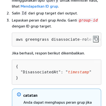
menggunakan opsi
untuk memfilter hasil,
query
lihat
Mendapatkan ID grup
.
Salin
dari grup target dari output.
Id
Lepaskan peran dari grup Anda. Ganti
group-id
dengan ID grup target.
aws greengrass disassociate-role-from-
Jika berhasil, respon berikut dikembalikan.
{
  "DisassociatedAt": "
timestamp
"

}
catatan
Anda dapat menghapus peran grup jika