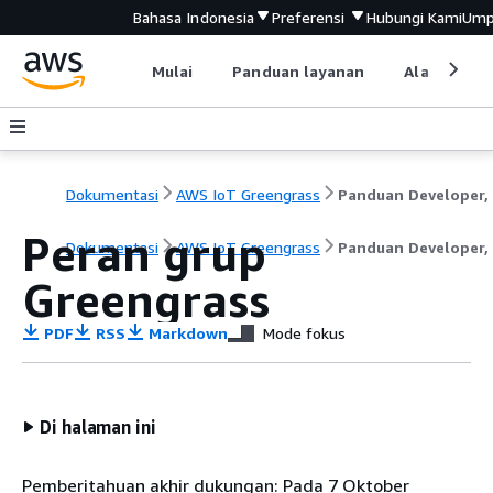
Bahasa Indonesia
Preferensi
Hubungi Kami
Ump
Mulai
Panduan layanan
Alat devel
Dokumentasi
AWS IoT Greengrass
Peran grup
Dokumentasi
AWS IoT Greengrass
Panduan Developer, 
Greengrass
PDF
RSS
Markdown
Mode fokus
Di halaman ini
Pemberitahuan akhir dukungan: Pada 7 Oktober