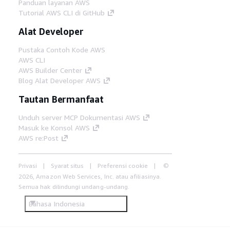
Panduan layanan AWS
Tutorial AWS CLI di GitHub
Alat Developer
Pustaka Contoh Kode AWS
AWS CLI
AWS Builder Center
Blog Alat Developer AWS
Tautan Bermanfaat
Unduh server MCP Dokumentasi AWS
Masuk ke Konsol AWS
AWS re:Post
Privasi
Syarat situs
Preferensi cookie
©
2026, Amazon Web Services, Inc. atau afiliasinya.
Semua hak dilindungi undang-undang.
Bahasa Indonesia