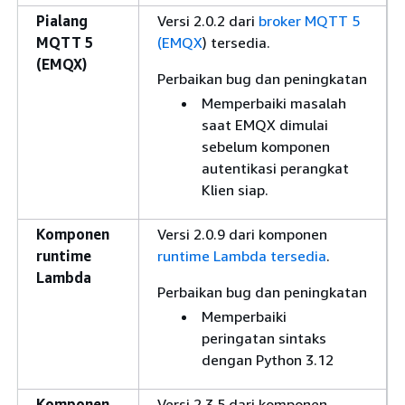
Pialang
Versi 2.0.2 dari
broker MQTT 5
MQTT 5
(EMQX
) tersedia.
(EMQX)
Perbaikan bug dan peningkatan
Memperbaiki masalah
saat EMQX dimulai
sebelum komponen
autentikasi perangkat
Klien siap.
Komponen
Versi 2.0.9 dari komponen
runtime
runtime Lambda tersedia
.
Lambda
Perbaikan bug dan peningkatan
Memperbaiki
peringatan sintaks
dengan Python 3.12
Komponen
Versi 2.3.5 dari komponen