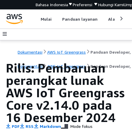
Bahasa Indonesia
Preferensi
Hubungi Kami
Ump
Mulai
Panduan layanan
Alat devel
Dokumentasi
AWS IoT Greengrass
Rilis: Pembaruan
Dokumentasi
AWS IoT Greengrass
Panduan Developer, 
perangkat lunak
AWS IoT Greengrass
Core v2.14.0 pada
16 Desember 2024
PDF
RSS
Markdown
Mode fokus