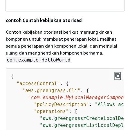
contoh Contoh kebijakan otorisasi
Contoh kebijakan otorisasi berikut memungkinkan
komponen untuk membuat penerapan lokal, melihat
semua penerapan dan komponen lokal, dan memulai
ulang dan menghentikan komponen bernama.
com.example.HelloWorld
{
"accessControl"
: 
{
"aws.greengrass.Cli"
: 
{
"
com.example.MyLocalManagerComponen
"policyDescription"
: 
"Allows acce
"operations"
: [

"aws.greengrass#CreateLocalDepl
"aws.greengrass#ListLocalDeploy