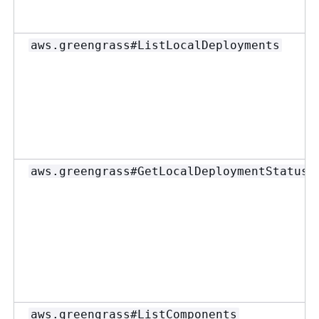
aws.greengrass#ListLocalDeployments
aws.greengrass#GetLocalDeploymentStatus
aws.greengrass#ListComponents