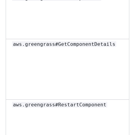
aws.greengrass#GetComponentDetails
aws.greengrass#RestartComponent