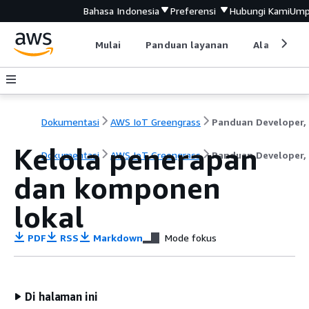
Bahasa Indonesia
Preferensi
Hubungi Kami
Ump
Mulai
Panduan layanan
Alat devel
Dokumentasi
AWS IoT Greengrass
Kelola penerapan
Dokumentasi
AWS IoT Greengrass
Panduan Developer, 
dan komponen
lokal
PDF
RSS
Markdown
Mode fokus
Di halaman ini