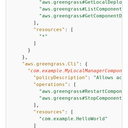
"aws.greengrass#GetLocalDeploym
"aws.greengrass#ListComponents"
"aws.greengrass#GetComponentDet
        ],

"resources"
: [

"*"
        ]

      }

    },

"aws.greengrass.Cli"
: 
{
"
com.example.MyLocalManagerComponen
"policyDescription"
: 
"Allows acce
"operations"
: [

"aws.greengrass#RestartComponen
"aws.greengrass#StopComponent"
        ],

"resources"
: [

"com.example.HelloWorld"
        ]
