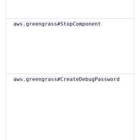
aws.greengrass#StopComponent
aws.greengrass#CreateDebugPassword