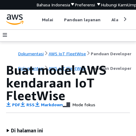
Bahasa Indonesia
Preferensi
Hubungi Kami
Ump
Mulai
Panduan layanan
Alat devel
Dokumentasi
AWS IoT FleetWise
Panduan Developer
Buat model AWS
Dokumentasi
AWS IoT FleetWise
Panduan Developer
kendaraan IoT
FleetWise
PDF
RSS
Markdown
Mode fokus
Di halaman ini