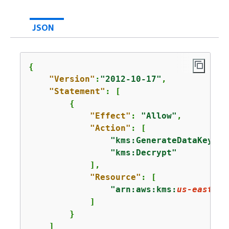
JSON
{
"Version"
:
"2012-10-17"
,

"Statement"
: [

{
"Effect"
: 
"Allow"
,

"Action"
: [

"kms:GenerateDataKey*"
,

"kms:Decrypt"
            ],

"Resource"
: [

"arn:aws:kms:
us-east-1
:
            ]

        }

    ]
