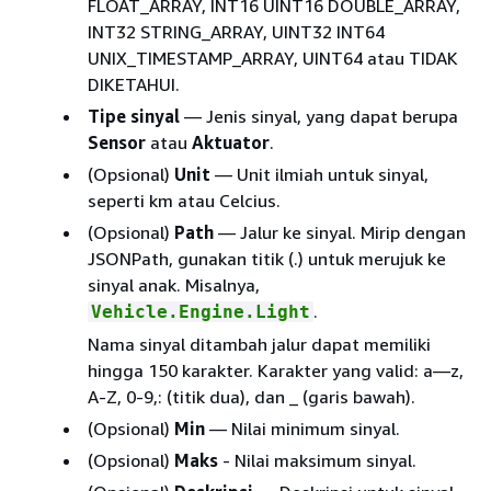
FLOAT_ARRAY, INT16 UINT16 DOUBLE_ARRAY,
INT32 STRING_ARRAY, UINT32 INT64
UNIX_TIMESTAMP_ARRAY, UINT64 atau TIDAK
DIKETAHUI.
Tipe sinyal
— Jenis sinyal, yang dapat berupa
Sensor
atau
Aktuator
.
(Opsional)
Unit
— Unit ilmiah untuk sinyal,
seperti km atau Celcius.
(Opsional)
Path
— Jalur ke sinyal. Mirip dengan
JSONPath, gunakan titik (.) untuk merujuk ke
sinyal anak. Misalnya,
.
Vehicle.Engine.Light
Nama sinyal ditambah jalur dapat memiliki
hingga 150 karakter. Karakter yang valid: a—z,
A-Z, 0-9,: (titik dua), dan _ (garis bawah).
(Opsional)
Min
— Nilai minimum sinyal.
(Opsional)
Maks
- Nilai maksimum sinyal.