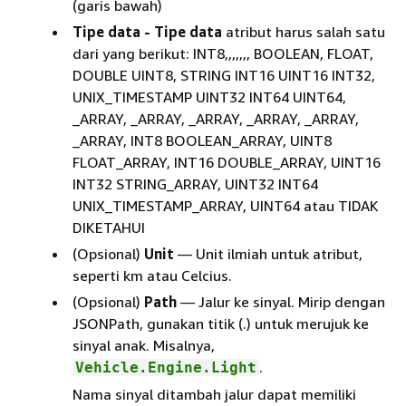
(garis bawah)
Tipe data - Tipe data
atribut harus salah satu
dari yang berikut: INT8,,,,,,, BOOLEAN, FLOAT,
DOUBLE UINT8, STRING INT16 UINT16 INT32,
UNIX_TIMESTAMP UINT32 INT64 UINT64,
_ARRAY, _ARRAY, _ARRAY, _ARRAY, _ARRAY,
_ARRAY, INT8 BOOLEAN_ARRAY, UINT8
FLOAT_ARRAY, INT16 DOUBLE_ARRAY, UINT16
INT32 STRING_ARRAY, UINT32 INT64
UNIX_TIMESTAMP_ARRAY, UINT64 atau TIDAK
DIKETAHUI
(Opsional)
Unit
— Unit ilmiah untuk atribut,
seperti km atau Celcius.
(Opsional)
Path
— Jalur ke sinyal. Mirip dengan
JSONPath, gunakan titik (.) untuk merujuk ke
sinyal anak. Misalnya,
.
Vehicle.Engine.Light
Nama sinyal ditambah jalur dapat memiliki