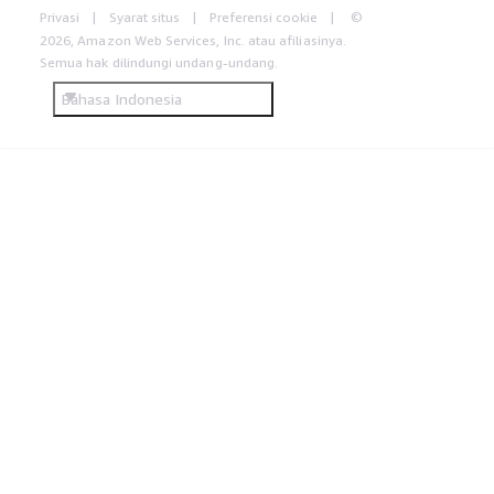
Privasi
Syarat situs
Preferensi cookie
©
2026, Amazon Web Services, Inc. atau afiliasinya.
Semua hak dilindungi undang-undang.
Bahasa Indonesia