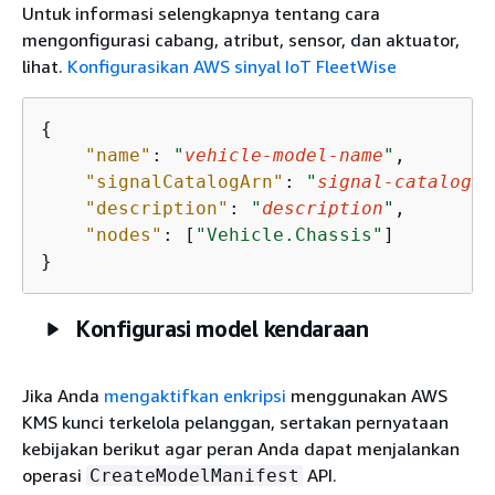
Untuk informasi selengkapnya tentang cara
mengonfigurasi cabang, atribut, sensor, dan aktuator,
lihat.
Konfigurasikan AWS sinyal IoT FleetWise
{
"name"
: 
"
vehicle-model-name
"
,

"signalCatalogArn"
: 
"
signal-catalog-A
"description"
: 
"
description
"
,

"nodes"
: [
"Vehicle.Chassis"
]

}
Konfigurasi model kendaraan
Jika Anda
mengaktifkan enkripsi
menggunakan AWS
KMS kunci terkelola pelanggan, sertakan pernyataan
kebijakan berikut agar peran Anda dapat menjalankan
operasi
API.
CreateModelManifest