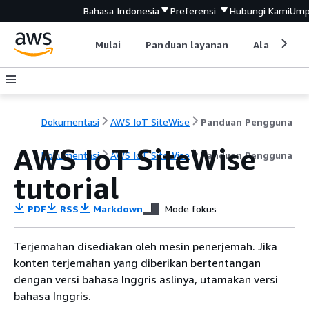
Bahasa Indonesia
Preferensi
Hubungi Kami
Ump
Mulai
Panduan layanan
Alat devel
Dokumentasi
AWS IoT SiteWise
Panduan Pengguna
AWS IoT SiteWise
Dokumentasi
AWS IoT SiteWise
Panduan Pengguna
tutorial
PDF
RSS
Markdown
Mode fokus
Terjemahan disediakan oleh mesin penerjemah. Jika
konten terjemahan yang diberikan bertentangan
dengan versi bahasa Inggris aslinya, utamakan versi
bahasa Inggris.