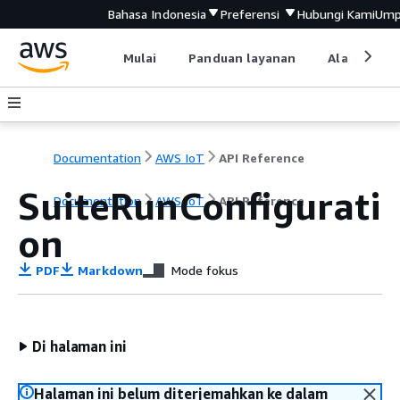
Bahasa Indonesia
Preferensi
Hubungi Kami
Ump
Mulai
Panduan layanan
Alat devel
Documentation
AWS IoT
API Reference
SuiteRunConfigurati
Documentation
AWS IoT
API Reference
on
PDF
Markdown
Mode fokus
Di halaman ini
Halaman ini belum diterjemahkan ke dalam