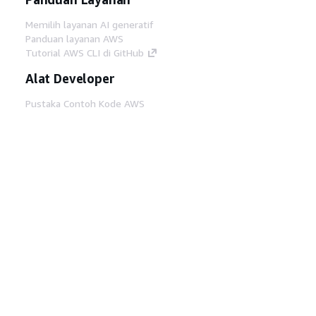
Memilih layanan AI generatif
Panduan layanan AWS
Tutorial AWS CLI di GitHub
Alat Developer
Pustaka Contoh Kode AWS
AWS CLI
AWS Builder Center
Blog Alat Developer AWS
Tautan Bermanfaat
Unduh server MCP Dokumentasi AWS
Masuk ke Konsol AWS
AWS re:Post
Privasi
Syarat situs
Preferensi cookie
©
2026, Amazon Web Services, Inc. atau afiliasinya.
Semua hak dilindungi undang-undang.
Bahasa Indonesia