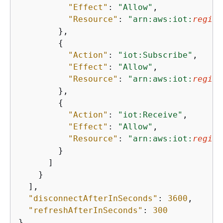
"Effect"
: 
"Allow"
,

"Resource"
: 
"arn:aws:iot:
region
        },

{
"Action"
: 
"iot:Subscribe"
,

"Effect"
: 
"Allow"
,

"Resource"
: 
"arn:aws:iot:
region
        },

{
"Action"
: 
"iot:Receive"
,

"Effect"
: 
"Allow"
,

"Resource"
: 
"arn:aws:iot:
region
        }

      ]

    }

  ],

"disconnectAfterInSeconds"
: 
3600
,

"refreshAfterInSeconds"
: 
300
}