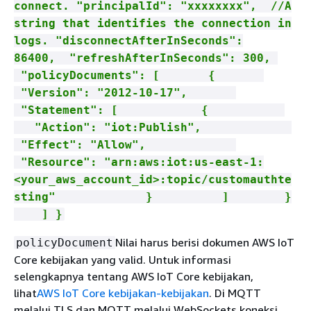
connect. "principalId": "xxxxxxxx", //A
string that identifies the connection in
logs. "disconnectAfterInSeconds":
86400, "refreshAfterInSeconds": 300,
"policyDocuments": [
{
"Version": "2012-10-17",
"Statement": [
{
"Action": "iot:Publish",
"Effect": "Allow",
"Resource": "arn:aws:iot:us-east-1:
<your_aws_account_id>:topic/customauthte
sting" } ] }
] }
Nilai harus berisi dokumen AWS IoT
policyDocument
Core kebijakan yang valid. Untuk informasi
selengkapnya tentang AWS IoT Core kebijakan,
lihat
AWS IoT Core kebijakan-kebijakan
. Di MQTT
melalui TLS dan MQTT melalui WebSockets koneksi,