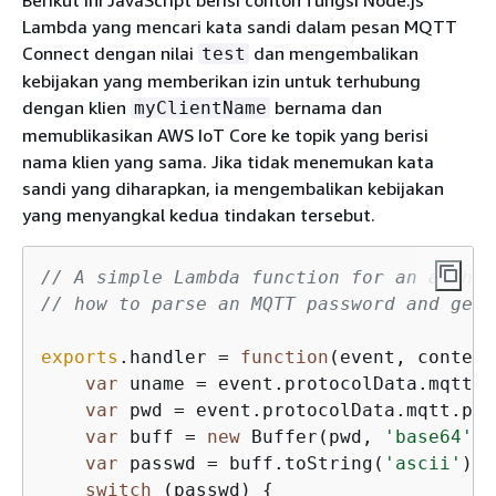
Berikut ini JavaScript berisi contoh fungsi Node.js
Lambda yang mencari kata sandi dalam pesan MQTT
Connect dengan nilai
dan mengembalikan
test
kebijakan yang memberikan izin untuk terhubung
dengan klien
bernama dan
myClientName
memublikasikan AWS IoT Core ke topik yang berisi
nama klien yang sama. Jika tidak menemukan kata
sandi yang diharapkan, ia mengembalikan kebijakan
yang menyangkal kedua tindakan tersebut.
// A simple Lambda function for an author
// how to parse an MQTT password and gene
exports
.handler = 
function
(
event, context
var
 uname = event.protocolData.mqtt.u
var
 pwd = event.protocolData.mqtt.pas
var
 buff = 
new
 Buffer(pwd, 
'base64'
);

var
 passwd = buff.toString(
'ascii'
);

switch
 (passwd) 
{