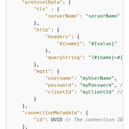
"protocolData"
: 
{
"tls"
 : 
{
"serverName"
: 
"serverName"
//
        },

"http"
: 
{
"headers"
: 
{
"#
{
name}"
: 
"#
{
value}"
            },

"queryString"
: 
"?#
{
name}=#
{
va
        },

"mqtt"
: 
{
"username"
: 
"myUserName"
,

"password"
: 
"myPassword"
, 
// 
"clientId"
: 
"myClientId"
// I
        }

    },

"connectionMetadata"
: 
{
"id"
: UUID 
// The connection ID. 
    },
