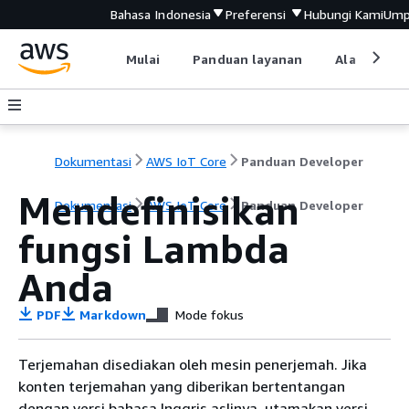
Bahasa Indonesia
Preferensi
Hubungi Kami
Ump
Mulai
Panduan layanan
Alat devel
Dokumentasi
AWS IoT Core
Panduan Developer
Mendefinisikan
Dokumentasi
AWS IoT Core
Panduan Developer
fungsi Lambda
Anda
PDF
Markdown
Mode fokus
Terjemahan disediakan oleh mesin penerjemah. Jika
konten terjemahan yang diberikan bertentangan
dengan versi bahasa Inggris aslinya, utamakan versi