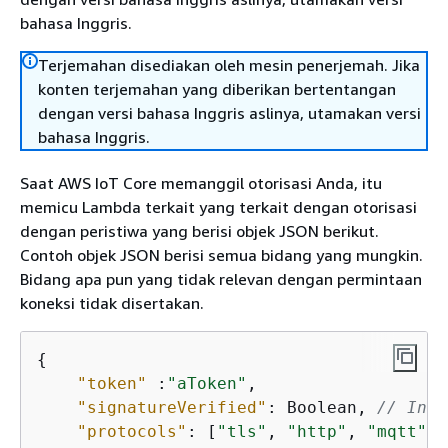
bahasa Inggris.
Terjemahan disediakan oleh mesin penerjemah. Jika
konten terjemahan yang diberikan bertentangan
dengan versi bahasa Inggris aslinya, utamakan versi
bahasa Inggris.
Saat AWS IoT Core memanggil otorisasi Anda, itu
memicu Lambda terkait yang terkait dengan otorisasi
dengan peristiwa yang berisi objek JSON berikut.
Contoh objek JSON berisi semua bidang yang mungkin.
Bidang apa pun yang tidak relevan dengan permintaan
koneksi tidak disertakan.
{
"token"
 :
"aToken"
,

"signatureVerified"
: Boolean, 
// Indi
"protocols"
: [
"tls"
, 
"http"
, 
"mqtt"
],