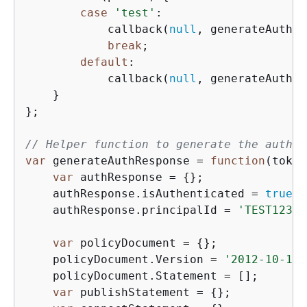
case
'test'
: 

            callback(
null
, generateAuthRe
break
;

default
: 

            callback(
null
, generateAuthRe
    }

};

// Helper function to generate the author
var
 generateAuthResponse = 
function
(
token
var
 authResponse = 
{
}; 

    authResponse.isAuthenticated = 
true
; 

    authResponse.principalId = 
'TEST123'
;
var
 policyDocument = 
{
}; 

    policyDocument.Version = 
'2012-10-17'
    policyDocument.Statement = []; 

var
 publishStatement = 
{
}; 
