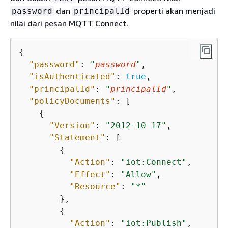
dan
properti akan menjadi
password
principalId
nilai dari pesan MQTT Connect.
{
"password"
: 
"
password
"
,

"isAuthenticated"
: 
true
,

"principalId"
: 
"
principalId
"
,

"policyDocuments"
: [

{
"Version"
: 
"2012-10-17"
,

"Statement"
: [

{
"Action"
: 
"iot:Connect"
,

"Effect"
: 
"Allow"
,

"Resource"
: 
"*"
        },

{
"Action"
: 
"iot:Publish"
,
