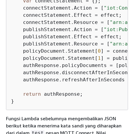
var
 connectStatement = 
{
};

    connectStatement.Action = [
"iot:Conne
    connectStatement.Effect = effect;

    connectStatement.Resource = [
"arn:aws
    publishStatement.Action = [
"iot:Publi
    publishStatement.Effect = effect; 

    publishStatement.Resource = [
"arn:aws
    policyDocument.Statement[
0
] = connect
    policyDocument.Statement[
1
] = publish
    authResponse.policyDocuments = [polic
    authResponse.disconnectAfterInSeconds
    authResponse.refreshAfterInSeconds = 
return
 authResponse; 

}
Fungsi Lambda sebelumnya mengembalikan JSON
berikut ketika menerima kata sandi yang diharapkan
dari dalam
pesan MQTT Connect. Nilai
test