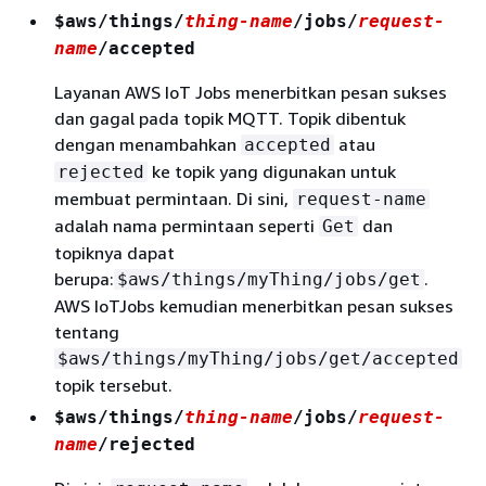
$aws/things/
thing-name
/jobs/
request-
name
/accepted
Layanan AWS IoT Jobs menerbitkan pesan sukses
dan gagal pada topik MQTT. Topik dibentuk
dengan menambahkan
atau
accepted
ke topik yang digunakan untuk
rejected
membuat permintaan. Di sini,
request-name
adalah nama permintaan seperti
dan
Get
topiknya dapat
berupa:
.
$aws/things/myThing/jobs/get
AWS IoTJobs kemudian menerbitkan pesan sukses
tentang
$aws/things/myThing/jobs/get/accepted
topik tersebut.
$aws/things/
thing-name
/jobs/
request-
name
/rejected