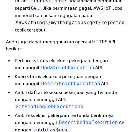
Di sini,
adalah nama permintaan
request-name
seperti
. Jika permintaan gagal, AWS IoT Jobs
Get
menerbitkan pesan kegagalan pada
$aws/things/myThing/jobs/get/rejected
topik tersebut.
Anda juga dapat menggunakan operasi HTTPS API
berikut:
Perbarui status eksekusi pekerjaan dengan
memanggil
API.
UpdateJobExecution
Kueri status eksekusi pekerjaan dengan
memanggil
API.
DescribeJobExecution
Ambil daftar eksekusi pekerjaan yang tertunda
dengan memanggil API.
GetPendingJobExecutions
Ambil eksekusi pekerjaan tertunda berikutnya
dengan memanggil
API
DescribeJobExecution
dengan
as
.
jobId
$next