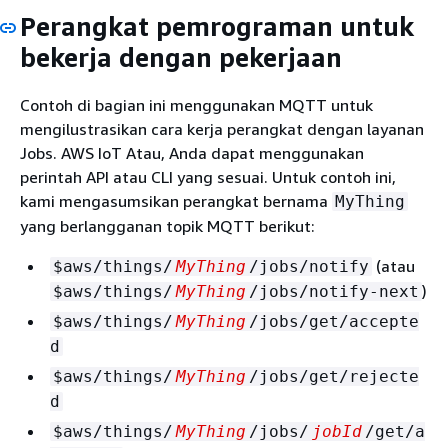
Perangkat pemrograman untuk
bekerja dengan pekerjaan
Contoh di bagian ini menggunakan MQTT untuk
mengilustrasikan cara kerja perangkat dengan layanan
Jobs. AWS IoT Atau, Anda dapat menggunakan
perintah API atau CLI yang sesuai. Untuk contoh ini,
kami mengasumsikan perangkat bernama
MyThing
yang berlangganan topik MQTT berikut:
(atau
$aws/things/
MyThing
/jobs/notify
)
$aws/things/
MyThing
/jobs/notify-next
$aws/things/
MyThing
/jobs/get/accepte
d
$aws/things/
MyThing
/jobs/get/rejecte
d
$aws/things/
MyThing
/jobs/
jobId
/get/a