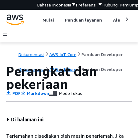
Bahasa Indonesia
Preferensi
Hubungi Kami
Ump
Mulai
Panduan layanan
Alat devel
Dokumentasi
AWS IoT Core
Panduan Developer
Perangkat dan
Dokumentasi
AWS IoT Core
Panduan Developer
pekerjaan
PDF
Markdown
Mode fokus
Di halaman ini
Terjemahan disediakan oleh mesin penerjemah. Jika