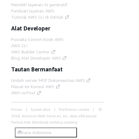
Memilih layanan AI generatif
Panduan layanan AWS
Tutorial AWS CLI di GitHub
Alat Developer
Pustaka Contoh Kode AWS
AWS CLI
AWS Builder Center
Blog Alat Developer AWS
Tautan Bermanfaat
Unduh server MCP Dokumentasi AWS
Masuk ke Konsol AWS
AWS re:Post
Privasi
Syarat situs
Preferensi cookie
©
2026, Amazon Web Services, Inc. atau afiliasinya.
Semua hak dilindungi undang-undang.
Bahasa Indonesia