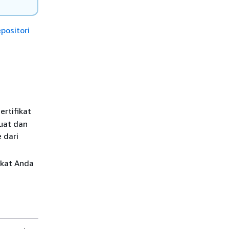
positori
sertifikat
uat dan
e dari
ikat Anda