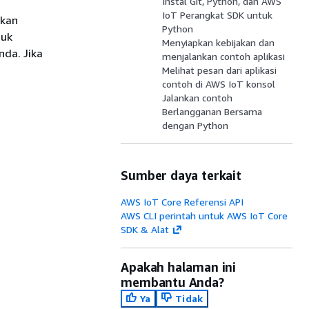
Instal Git, Python, dan AWS
IoT Perangkat SDK untuk
akan
Python
tuk
Menyiapkan kebijakan dan
nda. Jika
menjalankan contoh aplikasi
Melihat pesan dari aplikasi
contoh di AWS IoT konsol
Jalankan contoh
Berlangganan Bersama
dengan Python
Sumber daya terkait
AWS IoT Core Referensi API
AWS CLI perintah untuk AWS IoT Core
SDK & Alat
Apakah halaman ini
membantu Anda?
Ya
Tidak