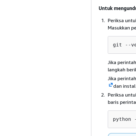
Untuk mengundu
Periksa untu
Masukkan per
git --v
Jika perinta
langkah beri
Jika perint
dan insta
Periksa untu
baris perinta
python 