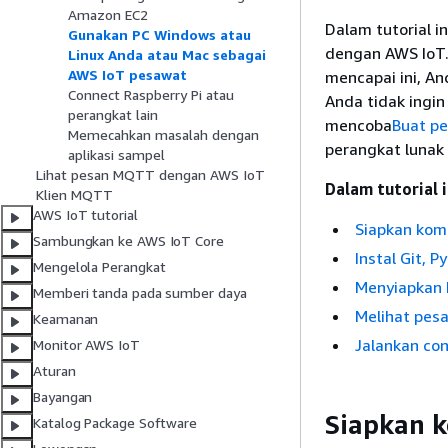
Amazon EC2
Dalam tutorial i
Gunakan PC Windows atau
dengan AWS IoT.
Linux Anda atau Mac sebagai
AWS IoT pesawat
mencapai ini, An
Connect Raspberry Pi atau
Anda tidak ingi
perangkat lain
mencoba
Buat pe
Memecahkan masalah dengan
perangkat lunak 
aplikasi sampel
Lihat pesan MQTT dengan AWS IoT
Dalam tutorial i
Klien MQTT
AWS IoT tutorial
Siapkan kom
Sambungkan ke AWS IoT Core
Instal Git, 
Mengelola Perangkat
Menyiapkan k
Memberi tanda pada sumber daya
Melihat pesa
Keamanan
Jalankan co
Monitor AWS IoT
Aturan
Bayangan
Siapkan k
Katalog Package Software