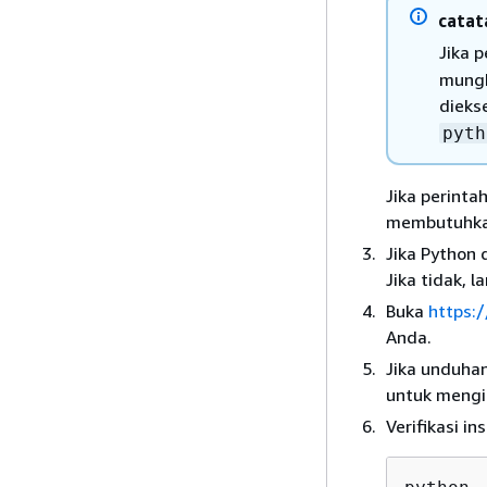
catat
Jika 
mungk
dieks
pyth
Jika perinta
membutuhkan
Jika Python 
Jika tidak, l
Buka
https:
Anda.
Jika unduhan
untuk mengi
Verifikasi in