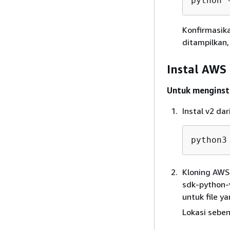
python 
Konfirmasika
ditampilkan,
Instal AWS
Untuk menginst
Instal v2 da
python3
Kloning AWS 
sdk-python-v
untuk file y
Lokasi sebe