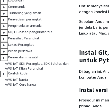
Lowongan
Untuk menyelesa
Commands
dengan koneksi k
Tunneling yang aman
Penyediaan perangkat
Sebelum Anda me
Pengindeksan armada
jendela baris p
MQTT-based pengiriman file
Linux atau Mac,
Penasihat Perangkat
Lokasi Perangkat
Instal Gi
Pesan peristiwa
Pemecahan masalah
untuk Py
AWS IoT SDK Perangkat, SDK Seluler, dan
AWS IoT Klien Perangkat
Di bagian ini, A
Contoh kode
komputer Anda.
AWS IoT kuota
AWS IoT Core harga
Instal vers
Prosedur ini men
pribadi Anda.