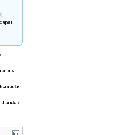
,
d
 dapat
i
an ini.
 komputer
g diunduh