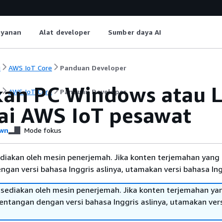
ayanan
Alat developer
Sumber daya AI
i
AWS IoT Core
Panduan Developer
an PC Windows atau L
i
AWS IoT Core
Panduan Developer
ai AWS IoT pesawat
wn
Mode fokus
diakan oleh mesin penerjemah. Jika konten terjemahan yang 
gan versi bahasa Inggris aslinya, utamakan versi bahasa Ing
sediakan oleh mesin penerjemah. Jika konten terjemahan ya
tentangan dengan versi bahasa Inggris aslinya, utamakan ver