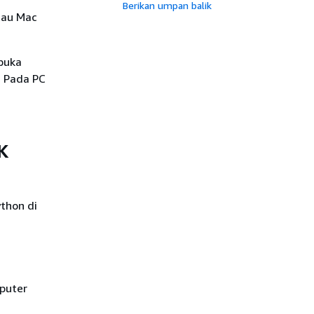
Berikan umpan balik
tau Mac
buka
 Pada PC
K
thon di
mputer