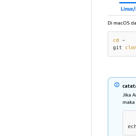
Linux
Di macOS da
cd
 ~ 

git 
clo
catat
Jika 
maka 
ec