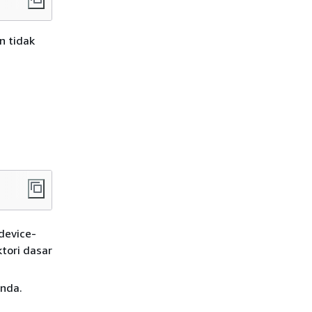
n tidak
a
device-
tori dasar
Anda.