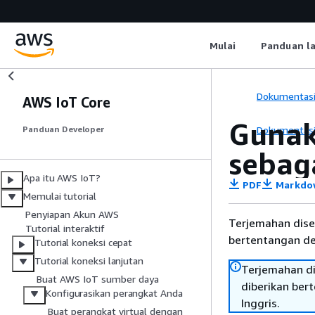
Mulai
Panduan l
Dokumentas
AWS IoT Core
Gunak
Dokumentas
Panduan Developer
sebag
Apa itu AWS IoT?
PDF
Markdo
Memulai tutorial
Penyiapan Akun AWS
Terjemahan dise
Tutorial interaktif
bertentangan den
Tutorial koneksi cepat
Tutorial koneksi lanjutan
Terjemahan di
Buat AWS IoT sumber daya
diberikan ber
Konfigurasikan perangkat Anda
Inggris.
Buat perangkat virtual dengan