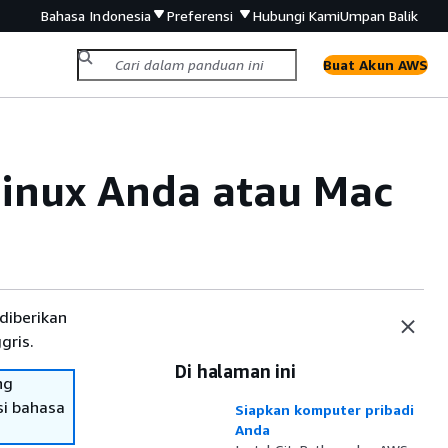
Bahasa Indonesia
Preferensi
Hubungi Kami
Umpan Balik
Buat Akun AWS
inux Anda atau Mac
diberikan
gris.
Di halaman ini
ng
si bahasa
Siapkan komputer pribadi
Anda