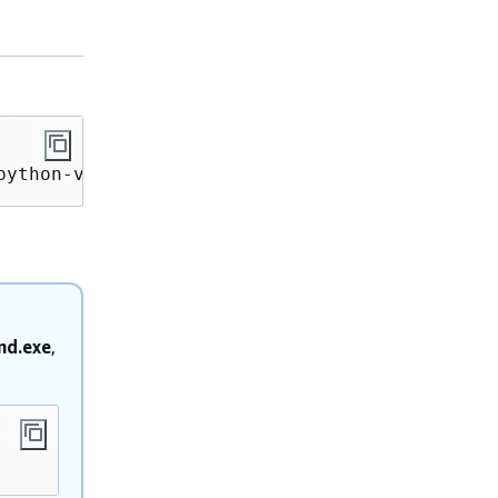
python-v2.git
md.exe
,