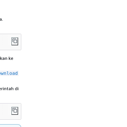
a.
tkan ke
ownload
rintah di