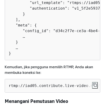
         "url_template": "rtmps://iad05.c
         "authentication": "v1_5f2e593731
      }

   ],

   "meta": 
{
      "config_id": "d34c2f7e-ce3a-4be4-a6
      …

   }

   …

}
Kemudian, jika pengguna memilih RTMP, Anda akan
membuka koneksi ke:
rtmp://iad05.contribute.live-video.net/ap
Menangani Pemutusan Video