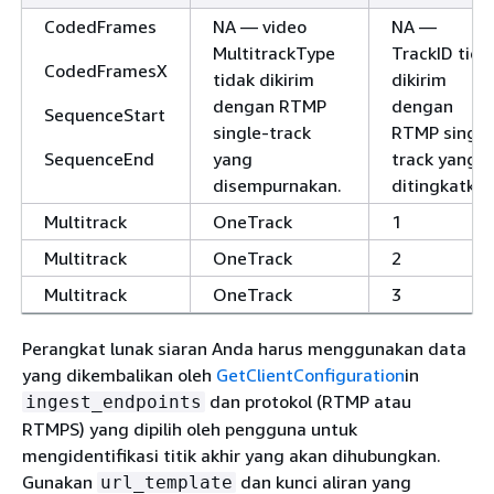
CodedFrames
NA — video
NA —
MultitrackType
TrackID tida
CodedFramesX
tidak dikirim
dikirim
dengan RTMP
dengan
SequenceStart
single-track
RTMP single
SequenceEnd
yang
track yang
disempurnakan.
ditingkatkan
Multitrack
OneTrack
1
Multitrack
OneTrack
2
Multitrack
OneTrack
3
Perangkat lunak siaran Anda harus menggunakan data
yang dikembalikan oleh
GetClientConfiguration
in
dan protokol (RTMP atau
ingest_endpoints
RTMPS) yang dipilih oleh pengguna untuk
mengidentifikasi titik akhir yang akan dihubungkan.
Gunakan
dan kunci aliran yang
url_template