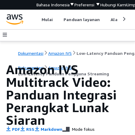
Bahasa Indonesia
Preferensi
Hubungi Kami
Ump
Mulai
Panduan layanan
Alat devel
Dokumentasi
Amazon IVS
Low-L
Amazon IVS
Dokumentasi
Amazon IVS
Low-Latency Panduan Pengguna Streaming
Multitrack Video:
Panduan Integrasi
Perangkat Lunak
Siaran
PDF
RSS
Markdown
Mode fokus