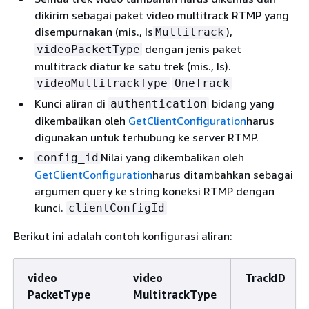
dikirim sebagai paket video multitrack RTMP yang
disempurnakan (mis., Is
),
Multitrack
dengan jenis paket
videoPacketType
multitrack diatur ke satu trek (mis., Is).
videoMultitrackType
OneTrack
Kunci aliran di
bidang yang
authentication
dikembalikan oleh
GetClientConfiguration
harus
digunakan untuk terhubung ke server RTMP.
Nilai yang dikembalikan oleh
config_id
GetClientConfiguration
harus ditambahkan sebagai
argumen query ke string koneksi RTMP dengan
kunci.
clientConfigId
Berikut ini adalah contoh konfigurasi aliran:
video
video
TrackID
PacketType
MultitrackType