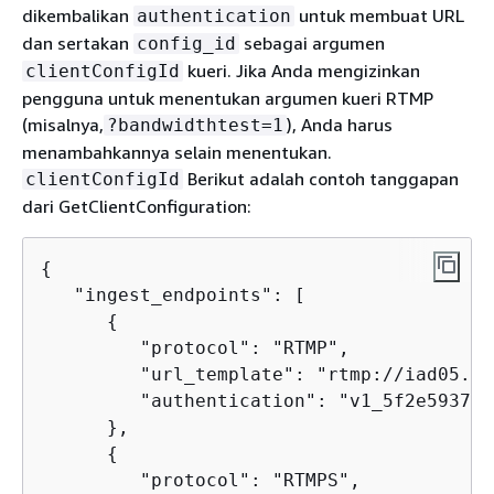
dikembalikan
untuk membuat URL
authentication
dan sertakan
sebagai argumen
config_id
kueri. Jika Anda mengizinkan
clientConfigId
pengguna untuk menentukan argumen kueri RTMP
(misalnya,
), Anda harus
?bandwidthtest=1
menambahkannya selain menentukan.
Berikut adalah contoh tanggapan
clientConfigId
dari GetClientConfiguration:
{
   "ingest_endpoints": [

{
         "protocol": "RTMP",

         "url_template": "rtmp://iad05.co
         "authentication": "v1_5f2e593731
      },

{
         "protocol": "RTMPS",
