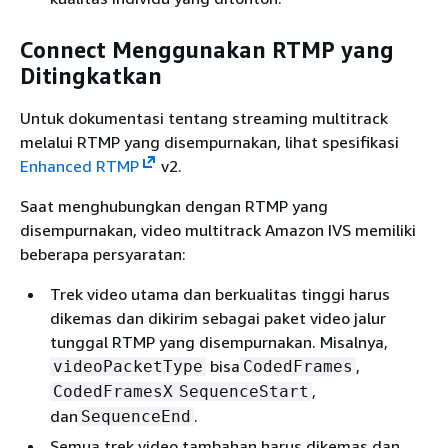
Connect Menggunakan RTMP yang
Ditingkatkan
Untuk dokumentasi tentang streaming multitrack
melalui RTMP yang disempurnakan, lihat spesifikasi
Enhanced RTMP
v2.
Saat menghubungkan dengan RTMP yang
disempurnakan, video multitrack Amazon IVS memiliki
beberapa persyaratan:
Trek video utama dan berkualitas tinggi harus
dikemas dan dikirim sebagai paket video jalur
tunggal RTMP yang disempurnakan. Misalnya,
bisa
,
videoPacketType
CodedFrames
,
CodedFramesX
SequenceStart
dan
.
SequenceEnd
Semua trek video tambahan harus dikemas dan