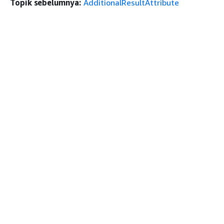
Topik sebelumnya:
AdditionalResultAttribute