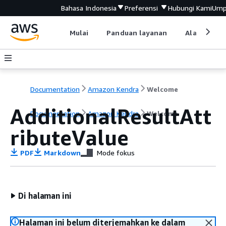
Bahasa Indonesia
Preferensi
Hubungi Kami
Ump
Mulai
Panduan layanan
Alat devel
Documentation
Amazon Kendra
Welcome
AdditionalResultAtt
Documentation
Amazon Kendra
Welcome
ributeValue
PDF
Markdown
Mode fokus
Di halaman ini
Halaman ini belum diterjemahkan ke dalam