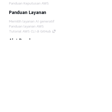
Panduan Keputusan AWS
Panduan Layanan
Memilih layanan AI generatif
Panduan layanan AWS
Tutorial AWS CLI di GitHub
Alat Developer
Pustaka Contoh Kode AWS
AWS CLI
AWS Builder Center
Blog Alat Developer AWS
Tautan Bermanfaat
Unduh server MCP Dokumentasi AWS
Masuk ke Konsol AWS
AWS re:Post
Privasi
Syarat situs
Preferensi cookie
©
2026, Amazon Web Services, Inc. atau afiliasinya.