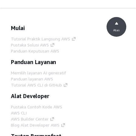
Mulai
Atas
Tutorial Praktik Langsung AWS
Pustaka Solusi AWS
Panduan Keputusan AWS
Panduan Layanan
Memilih layanan AI generatif
Panduan layanan AWS
Tutorial AWS CLI di GitHub
Alat Developer
Pustaka Contoh Kode AWS
AWS CLI
AWS Builder Center
Blog Alat Developer AWS
Tautan Bermanfaat