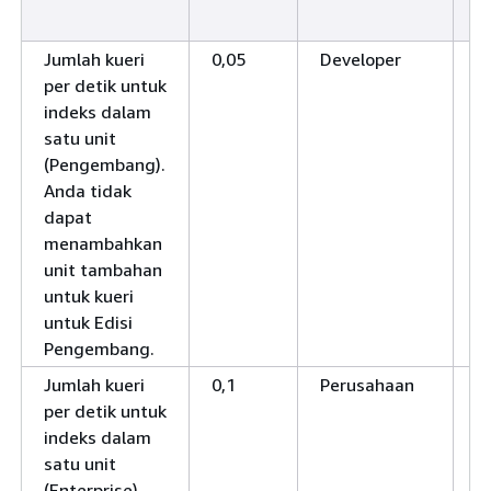
D
Jumlah kueri
0,05
Developer
T
per detik untuk
indeks dalam
satu unit
(Pengembang).
Anda tidak
dapat
menambahkan
unit tambahan
untuk kueri
untuk Edisi
Pengembang.
Jumlah kueri
0,1
Perusahaan
Y
per detik untuk
indeks dalam
satu unit
(Enterprise).