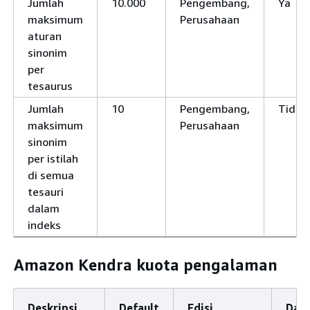
Jumlah
10.000
Pengembang,
Ya
maksimum
Perusahaan
aturan
sinonim
per
tesaurus
Jumlah
10
Pengembang,
Tidak
maksimum
Perusahaan
sinonim
per istilah
di semua
tesauri
dalam
indeks
Amazon Kendra kuota pengalaman
Deskripsi
Default
Edisi
Dap