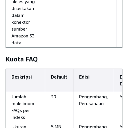
akses yang
disertakan
dalam
konektor
sumber
Amazon S3
data
Kuota FAQ
Deskripsi
Default
Edisi
Dap
Dis
Jumlah
30
Pengembang,
Ya
maksimum
Perusahaan
FAQs per
indeks
Ukuran
5 MB
Pengembang,
Ya