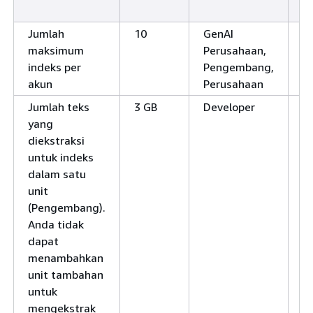
D
Jumlah
10
GenAI
Y
maksimum
Perusahaan,
indeks per
Pengembang,
akun
Perusahaan
Jumlah teks
3 GB
Developer
T
yang
diekstraksi
untuk indeks
dalam satu
unit
(Pengembang).
Anda tidak
dapat
menambahkan
unit tambahan
untuk
mengekstrak