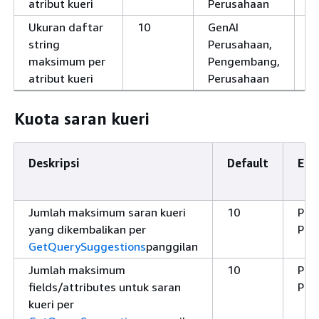
atribut kueri
Perusahaan
Ukuran daftar
10
GenAI
Y
string
Perusahaan,
maksimum per
Pengembang,
atribut kueri
Perusahaan
Kuota saran kueri
Deskripsi
Default
Edis
Jumlah maksimum saran kueri
10
Pen
yang dikembalikan per
Per
GetQuerySuggestions
panggilan
Jumlah maksimum
10
Pen
fields/attributes untuk saran
Per
kueri per