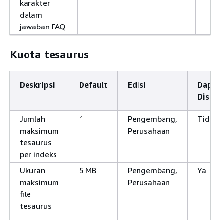
karakter
dalam
jawaban FAQ
Kuota tesaurus
Deskripsi
Default
Edisi
Dapa
Dises
Jumlah
1
Pengembang,
Tidak
maksimum
Perusahaan
tesaurus
per indeks
Ukuran
5 MB
Pengembang,
Ya
maksimum
Perusahaan
file
tesaurus