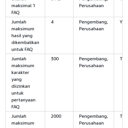
maksimal 1
Perusahaan
FAQ
Jumlah
4
Pengembang,
Ya
maksimum
Perusahaan
hasil yang
dikembalikan
untuk FAQ
Jumlah
300
Pengembang,
Tid
maksimum
Perusahaan
karakter
yang
diizinkan
untuk
pertanyaan
FAQ
Jumlah
2000
Pengembang,
Tid
maksimum
Perusahaan