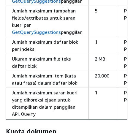
GetQuerySuggestions
panggilan
Jumlah maksimum tambahan
5
Pen
fields/attributes untuk saran
Per
kueri per
GetQuerySuggestions
panggilan
Jumlah maksimum daftar blok
1
Pen
per indeks
Per
Ukuran maksimum file teks
2 MB
Pen
daftar blok
Per
Jumlah maksimum item (kata
20.000
Pen
atau frasa) dalam daftar blok
Per
Jumlah maksimum saran kueri
1
Pen
yang dikoreksi ejaan untuk
Per
ditampilkan dalam panggilan
API.
Query
Kuota dokumen