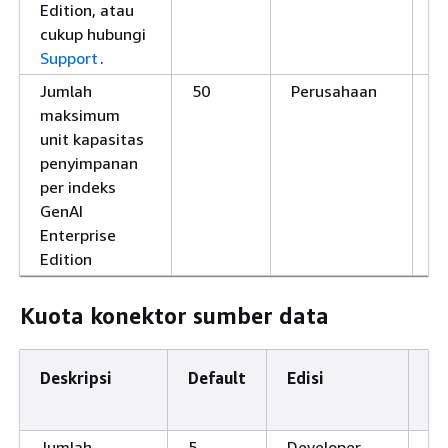
Edition, atau
cukup hubungi
Support
.
Jumlah
50
Perusahaan
Y
maksimum
unit kapasitas
penyimpanan
per indeks
GenAI
Enterprise
Edition
Kuota konektor sumber data
Deskripsi
Default
Edisi
Da
Di
Jumlah
5
Developer
Ti