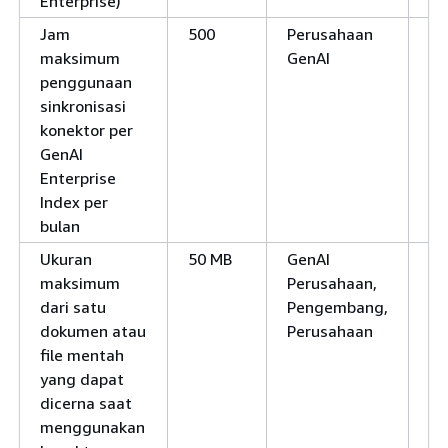
Enterprise)
Jam
500
Perusahaan
Ya
maksimum
GenAI
penggunaan
sinkronisasi
konektor per
GenAI
Enterprise
Index per
bulan
Ukuran
50 MB
GenAI
Ya
maksimum
Perusahaan,
dari satu
Pengembang,
dokumen atau
Perusahaan
file mentah
yang dapat
dicerna saat
menggunakan