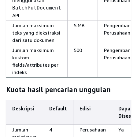
menggunakan
Perusahaan
BatchPutDocument
API
Jumlah maksimum
5 MB
Pengembang,
teks yang diekstraksi
Perusahaan
dari satu dokumen
Jumlah maksimum
500
Pengembang,
kustom
Perusahaan
fields/attributes per
indeks
Kuota hasil pencarian unggulan
Deskripsi
Default
Edisi
Dapat
Disesua
Jumlah
4
Perusahaan
Ya