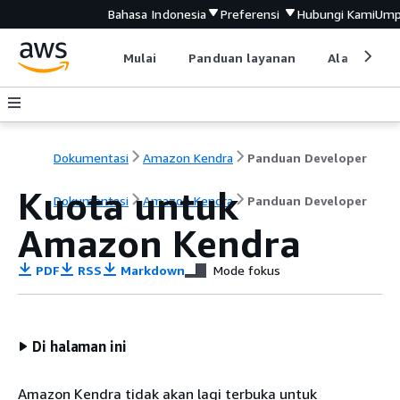
Bahasa Indonesia
Preferensi
Hubungi Kami
Ump
Mulai
Panduan layanan
Alat devel
Dokumentasi
Amazon Kendra
Panduan Developer
Kuota untuk
Dokumentasi
Amazon Kendra
Panduan Developer
Amazon Kendra
PDF
RSS
Markdown
Mode fokus
Di halaman ini
Amazon Kendra tidak akan lagi terbuka untuk