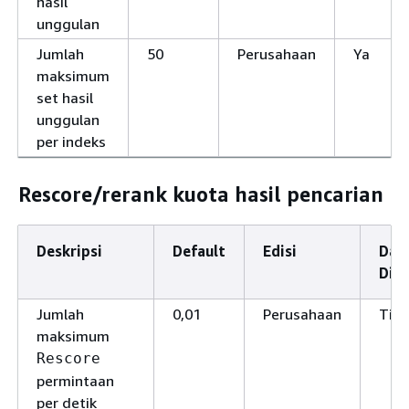
hasil
unggulan
Jumlah
50
Perusahaan
Ya
maksimum
set hasil
unggulan
per indeks
Rescore/rerank kuota hasil pencarian
Deskripsi
Default
Edisi
Dap
Dis
Jumlah
0,01
Perusahaan
Tid
maksimum
Rescore
permintaan
per detik