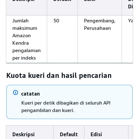
Dise
Jumlah
50
Pengembang,
Ya
maksimum
Perusahaan
Amazon
Kendra
pengalaman
per indeks
Kuota kueri dan hasil pencarian
catatan
Kueri per detik dibagikan di seluruh API
pengambilan dan kueri.
Deskripsi
Default
Edisi
D