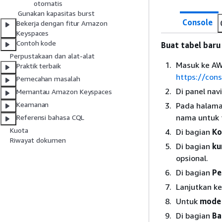
otomatis
Gunakan kapasitas burst
Console
Bekerja dengan fitur Amazon
Keyspaces
Contoh kode
Buat tabel bar
Perpustakaan dan alat-alat
Masuk ke AW
Praktik terbaik
https://con
Pemecahan masalah
Di panel navi
Memantau Amazon Keyspaces
Keamanan
Pada halam
nama untuk t
Referensi bahasa CQL
Kuota
Di bagian
Ko
Riwayat dokumen
Di bagian
ku
opsional.
Di bagian
Pe
Lanjutkan k
Untuk
mode 
Di bagian
Ba