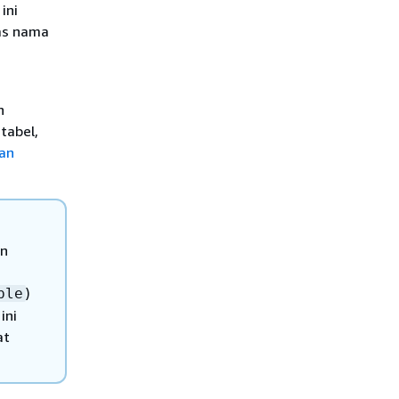
ini
as nama
n
tabel,
aan
an
)
ble
ini
at