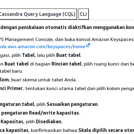
Cassandra Query Language (CQL)
CLI
u dengan penskalaan otomatis diaktifkan menggunakan kon
S Management Console, dan buka konsol Amazon Keyspaces 
sole.aws.amazon.com/keyspaces/home
gasi, pilih
Tabel
, lalu pilih
Buat tabel
.
an
Buat tabel
di bagian
Rincian tabel
, pilih ruang kunci dan b
abel baru.
lom
, buat skema untuk tabel Anda.
nci Primer
, tentukan kunci utama tabel dan pilih kolom pen
ngaturan tabel
, pilih
Sesuaikan pengaturan
.
e
pengaturan Read/write kapasitas
.
Kapasitas
, pilih
Disediakan.
ca kapasitas
, konfirmasikan bahwa
Skala dipilih secara ot