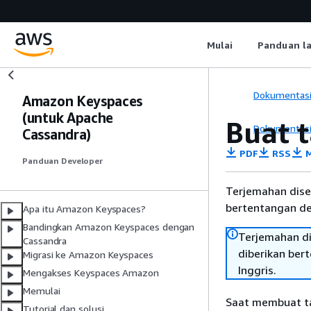
Mulai
Panduan l
Dokumentas
Amazon Keyspaces
(untuk Apache
Buat 
Dokumentas
Cassandra)
PDF
RSS
M
Panduan Developer
Terjemahan dise
bertentangan den
Apa itu Amazon Keyspaces?
Bandingkan Amazon Keyspaces dengan
Terjemahan di
Cassandra
diberikan ber
Migrasi ke Amazon Keyspaces
Inggris.
Mengakses Keyspaces Amazon
Memulai
Saat membuat ta
Tutorial dan solusi