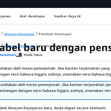
ayanan
Alat developer
Sumber daya AI
i
Amazon Keyspaces
Panduan Developer
tabel baru dengan pen
i
Amazon Keyspaces
Panduan Developer
arkdown
Mode fokus
diakan oleh mesin penerjemah. Jika konten terjemahan yang 
gan versi bahasa Inggris aslinya, utamakan versi bahasa Ing
sediakan oleh mesin penerjemah. Jika konten terjemahan ya
tentangan dengan versi bahasa Inggris aslinya, utamakan ver
bel Amazon Keyspaces baru, Anda dapat secara otomatis