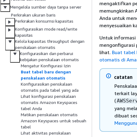
mengaktifkan pen
Mengelola sumber daya tanpa server
memungkinkan A
Perkirakan ukuran baris
Anda untuk mend
Perkirakan konsumsi kapasitas
menyesuaikan kap
Konfigurasikan mode read/write
kapasitas
Untuk informasi
Kelola kapasitas throughput dengan
mengonfigurasi 
penskalaan otomatis
lihat.
Buat tabel
Konfigurasikan dan perbarui
otomatis di Am
kebijakan penskalaan otomatis
Mengatur Konfigurasi Izin
Buat tabel baru dengan
catatan
penskalaan otomatis
Konfigurasikan penskalaan
Penskala
otomatis pada tabel yang ada
terkait la
Lihat konfigurasi penskalaan
(
AWSSer
otomatis Amazon Keyspaces
yang mela
tabel Anda
Matikan penskalaan otomatis
dibuat se
Amazon Keyspaces untuk sebuah
Menggunak
tabel
Lihat aktivitas penskalaan