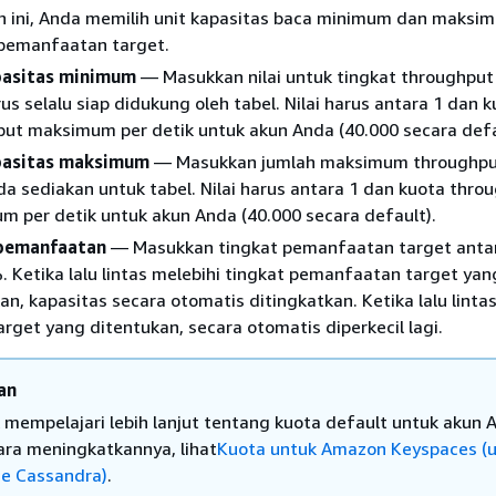
h ini, Anda memilih unit kapasitas baca minimum dan maksi
 pemanfaatan target.
pasitas minimum
— Masukkan nilai untuk tingkat throughpu
us selalu siap didukung oleh tabel. Nilai harus antara 1 dan 
ut maksimum per detik untuk akun Anda (40.000 secara defa
pasitas maksimum
— Masukkan jumlah maksimum throughpu
da sediakan untuk tabel. Nilai harus antara 1 dan kuota thro
 per detik untuk akun Anda (40.000 secara default).
pemanfaatan
— Masukkan tingkat pemanfaatan target ant
 Ketika lalu lintas melebihi tingkat pemanfaatan target yan
an, kapasitas secara otomatis ditingkatkan. Ketika lalu lintas
rget yang ditentukan, secara otomatis diperkecil lagi.
an
 mempelajari lebih lanjut tentang kuota default untuk akun 
ara meningkatkannya, lihat
Kuota untuk Amazon Keyspaces (
e Cassandra)
.