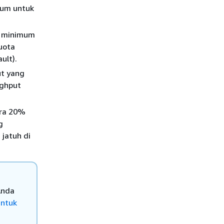
mum untuk
t minimum
kuota
ult).
t yang
ughput
ara 20%
g
 jatuh di
Anda
untuk