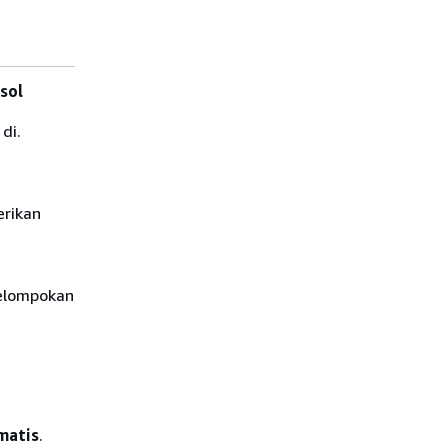
sol
di.
erikan
gelompokan
omatis
.