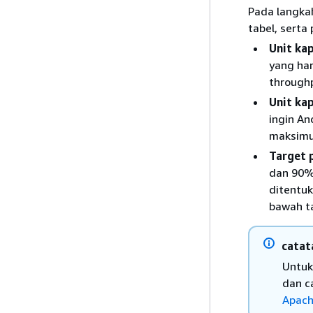
Pada langka
tabel, serta
Unit ka
yang har
throughp
Unit ka
ingin An
maksimum
Target 
dan 90%.
ditentuk
bawah ta
catat
Untuk
dan c
Apach