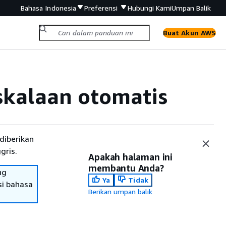
Bahasa Indonesia
Preferensi
Hubungi Kami
Umpan Balik
Buat Akun AWS
skalaan otomatis
diberikan
gris.
Apakah halaman ini
membantu Anda?
ng
Ya
Tidak
si bahasa
Berikan umpan balik