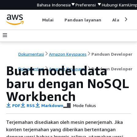
Bahasa Indonesia
Preferensi
Hubungi Kami
Ump
Mulai
Panduan layanan
Alat devel
Dokumentasi
Amazon Keyspaces
Panduan Developer
Buat model data
Dokumentasi
Amazon Keyspaces
Panduan Developer
baru dengan NoSQL
Workbench
PDF
RSS
Markdown
Mode fokus
Terjemahan disediakan oleh mesin penerjemah. Jika
konten terjemahan yang diberikan bertentangan
dengan versi bahasa Inggris aslinya, utamakan versi