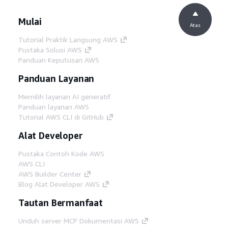
Mulai
Atas
Tutorial Praktik Langsung AWS
Pustaka Solusi AWS
Panduan Keputusan AWS
Panduan Layanan
Memilih layanan AI generatif
Panduan layanan AWS
Tutorial AWS CLI di GitHub
Alat Developer
Pustaka Contoh Kode AWS
AWS CLI
AWS Builder Center
Blog Alat Developer AWS
Tautan Bermanfaat
Unduh server MCP Dokumentasi AWS