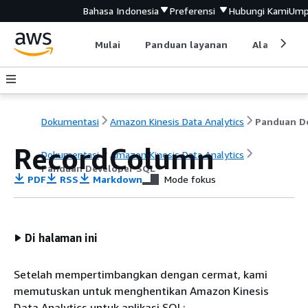
Bahasa Indonesia
Preferensi
Hubungi Kami
Ump
Mulai
Panduan layanan
Alat devel
Dokumentasi
Amazon Kinesis Data Analytics
RecordColumn
Dokumentasi
Amazon Kinesis Data Analytics
Panduan Developer SQL
PDF
RSS
Markdown
Mode fokus
Di halaman ini
Setelah mempertimbangkan dengan cermat, kami
memutuskan untuk menghentikan Amazon Kinesis
Data Analytics untuk aplikasi SQL: