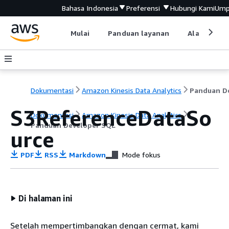
Bahasa Indonesia
Preferensi
Hubungi Kami
Ump
Mulai
Panduan layanan
Alat devel
Dokumentasi
Amazon Kinesis Data Analytics
S3ReferenceDataSo
Dokumentasi
Amazon Kinesis Data Analytics
Panduan Developer SQL
urce
PDF
RSS
Markdown
Mode fokus
Di halaman ini
Setelah mempertimbangkan dengan cermat, kami