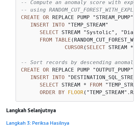
-- Compute an anomaly score with expla
-- using RANDOM_CUT_FOREST_WITH_EXPLAN
CREATE
OR
 REPLACE PUMP "STREAM_PUMP" 
A
INSERT
INTO
 "TEMP_STREAM"

SELECT
 STREAM "Systolic", "Diast
FROM
TABLE
(RANDOM_CUT_FOREST_WIT
CURSOR
(
SELECT
 STREAM 
*
F
-- Sort records by descending anomaly 
CREATE
OR
 REPLACE PUMP "OUTPUT_PUMP" 
A
INSERT
INTO
 "DESTINATION_SQL_STREAM"
SELECT
 STREAM 
*
FROM
 "TEMP_STREA
ORDER
BY
FLOOR
("TEMP_STREAM".ROW
Langkah Selanjutnya
Langkah 3: Periksa Hasilnya