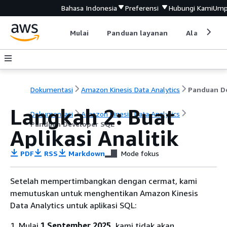
Bahasa Indonesia
Preferensi
Hubungi Kami
Ump
Mulai
Panduan layanan
Alat devel
Dokumentasi
Amazon Kinesis Data Analytics
Langkah 2: Buat
Dokumentasi
Amazon Kinesis Data Analytics
Panduan Developer SQL
Aplikasi Analitik
PDF
RSS
Markdown
Mode fokus
Setelah mempertimbangkan dengan cermat, kami
memutuskan untuk menghentikan Amazon Kinesis
Data Analytics untuk aplikasi SQL:
1. Mulai
1 September 2025,
kami tidak akan