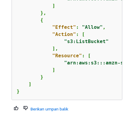
            ]

        },

{
"Effect"
: 
"Allow"
,

"Action"
: [

"s3:ListBucket"
            ],

"Resource"
: [

"arn:aws:s3:::amzn-s3-d
            ]

        }

    ]

}
Berikan umpan balik