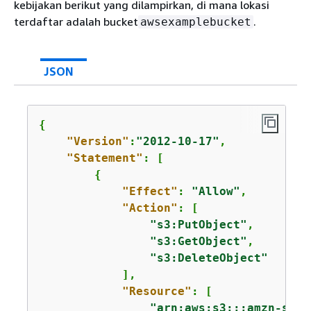
kebijakan berikut yang dilampirkan, di mana lokasi
terdaftar adalah bucket
.
awsexamplebucket
JSON
{
"Version"
:
"2012-10-17"
,

"Statement"
: [

{
"Effect"
: 
"Allow"
,

"Action"
: [

"s3:PutObject"
,

"s3:GetObject"
,

"s3:DeleteObject"
            ],

"Resource"
: [

"arn:aws:s3:::amzn-s3-d