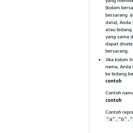
yang memilik
(kolom bers
bersarang
a
data), Anda 
atau bidang
yang sama da
dapat disele
bersarang.
Jika kolom t
nama, Anda 
ke bidang be
contoh
Contoh nama
contoh
Contoh repre
"a"."b"."