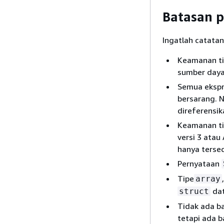
Batasan p
Ingatlah catatan
Keamanan ti
sumber daya
Semua ekspr
bersarang. 
direferensik
Keamanan ti
versi 3 atau
hanya tersed
Pernyataan
Tipe
array
dat
struct
Tidak ada ba
tetapi ada b