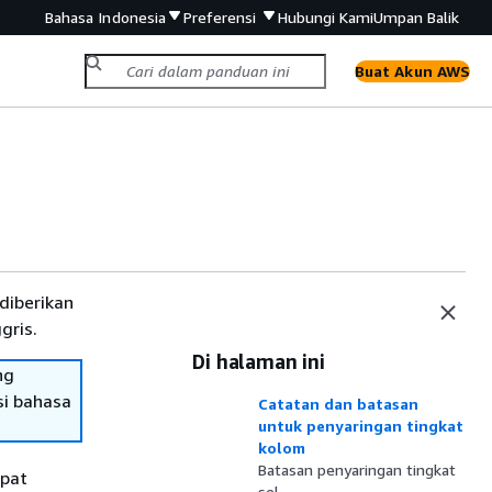
Bahasa Indonesia
Preferensi
Hubungi Kami
Umpan Balik
Buat Akun AWS
diberikan
gris.
Di halaman ini
ng
si bahasa
Catatan dan batasan
untuk penyaringan tingkat
kolom
Batasan penyaringan tingkat
apat
sel