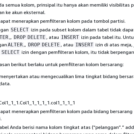
a semua kolom, prinsipal itu hanya akan memiliki visibilitas
an ke akun eksternal.
dapat menerapkan pemfilteran kolom pada tombol partisi.
engan
izin pada subset kolom dalam tabel tidak dapa
SELECT
,,
, atau
izin pada tabel itu. Unt
TER
DROP
DELETE
INSERT
gan
,,
, atau
izin di atas meja,
ALTER
DROP
DELETE
INSERT
n
izin dengan pemfilteran kolom, itu tidak berpengar
SELECT
san berikut berlaku untuk pemfilteran kolom bersarang:
menyertakan atau mengecualikan lima tingkat bidang bersa
 data.
.Col1_1_1.Col1_1_1_1_1.col1_1_1_1
dapat menerapkan pemfilteran kolom pada bidang bersarang
.
abel Anda berisi nama kolom tingkat atas (“pelanggan”.” add