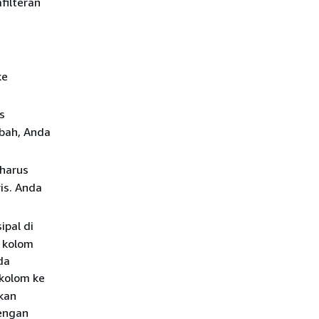
filteran
ke
s
ibah, Anda
 harus
is. Anda
ipal di
k kolom
da
 kolom ke
ikan
dengan