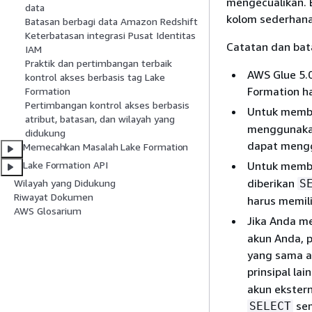
mengecualikan. 
data
kolom sederhana
Batasan berbagi data Amazon Redshift
Keterbatasan integrasi Pusat Identitas
Catatan dan bata
IAM
Praktik dan pertimbangan terbaik
AWS Glue 5.0
kontrol akses berbasis tag Lake
Formation h
Formation
Pertimbangan kontrol akses berbasis
Untuk memb
atribut, batasan, dan wilayah yang
menggunakan
didukung
dapat mengg
Memecahkan Masalah Lake Formation
Untuk memb
Lake Formation API
diberikan
S
Wilayah yang Didukung
Riwayat Dokumen
harus memili
AWS Glosarium
Jika Anda m
akun Anda, p
yang sama a
prinsipal la
akun ekstern
sem
SELECT