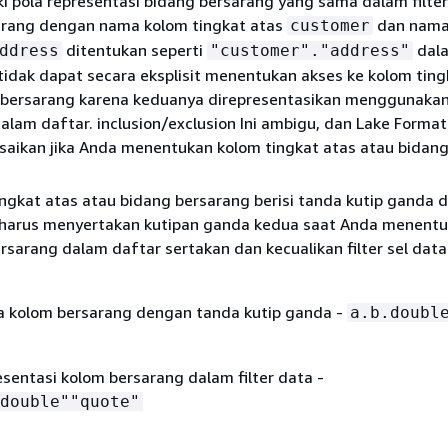
i pola representasi bidang bersarang yang sama dalam filte
arang dengan nama kolom tingkat atas
dan nama
customer
ditentukan seperti
dala
ddress
"customer"."address"
tidak dapat secara eksplisit menentukan akses ke kolom ting
 bersarang karena keduanya direpresentasikan menggunakan
lam daftar. inclusion/exclusion Ini ambigu, dan Lake Format
saikan jika Anda menentukan kolom tingkat atas atau bidan
ingkat atas atau bidang bersarang berisi tanda kutip ganda 
harus menyertakan kutipan ganda kedua saat Anda menentu
rsarang dalam daftar sertakan dan kecualikan filter sel data
 kolom bersarang dengan tanda kutip ganda -
a.b.doubl
sentasi kolom bersarang dalam filter data -
double""quote"