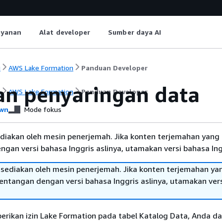
ayanan
Alat developer
Sumber daya AI
i
AWS Lake Formation
Panduan Developer
an penyaringan data
i
AWS Lake Formation
Panduan Developer
wn
Mode fokus
diakan oleh mesin penerjemah. Jika konten terjemahan yang 
gan versi bahasa Inggris aslinya, utamakan versi bahasa Ing
sediakan oleh mesin penerjemah. Jika konten terjemahan ya
tentangan dengan versi bahasa Inggris aslinya, utamakan ver
rikan izin Lake Formation pada tabel Katalog Data, Anda d