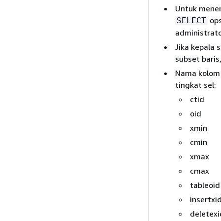
Untuk menera
ops
SELECT
administrato
Jika kepala 
subset baris,
Nama kolom b
tingkat sel:
ctid
oid
xmin
cmin
xmax
cmax
tableoid
insertxi
deletexi