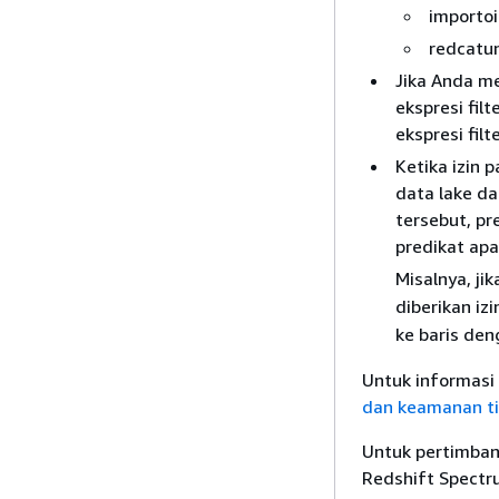
importo
redcatu
Jika Anda m
ekspresi fil
ekspresi filt
Ketika izin 
data lake da
tersebut, pr
predikat apa
Misalnya, ji
diberikan iz
ke baris de
Untuk informasi 
dan keamanan ti
Untuk pertimba
Redshift Spectr