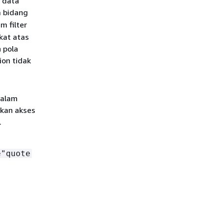
r data
 bidang
m filter
kat atas
 pola
ion tidak
g
dalam
kan akses
.
e"quote