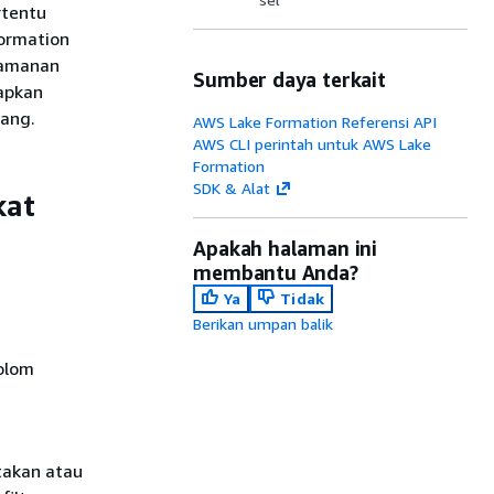
rtentu
Formation
eamanan
Sumber daya terkait
apkan
rang.
AWS Lake Formation Referensi API
AWS CLI perintah untuk AWS Lake
Formation
SDK & Alat
kat
Apakah halaman ini
membantu Anda?
Ya
Tidak
Berikan umpan balik
olom
takan atau