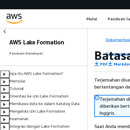
Mulai
Panduan l
Dokumentas
AWS Lake Formation
Batas
Dokumentas
Panduan Developer
PDF
Markdo
Apa itu AWS Lake Formation?
Terjemahan dise
Memulai
bertentangan den
Tutorial
Orientasi ke izin Lake Formation
Terjemahan di
Membawa data ke dalam Katalog Data
diberikan ber
Mengelola izin Lake Formation
Inggris.
Keamanan
Saat Anda membe
Integrasi dengan Lake Formation