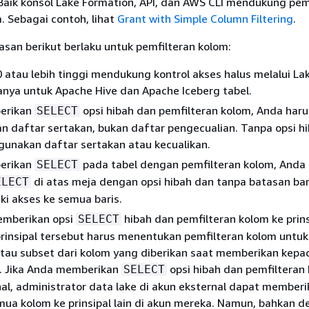
Baik konsol Lake Formation, API, dan AWS CLI mendukung pem
. Sebagai contoh, lihat
Grant with Simple Column Filtering
.
san berikut berlaku untuk pemfilteran kolom:
 atau lebih tinggi mendukung kontrol akses halus melalui La
anya untuk Apache Hive dan Apache Iceberg tabel.
erikan
opsi hibah dan pemfilteran kolom, Anda haru
SELECT
 daftar sertakan, bukan daftar pengecualian. Tanpa opsi h
unakan daftar sertakan atau kecualikan.
erikan
pada tabel dengan pemfilteran kolom, Anda
SELECT
di atas meja dengan opsi hibah dan tanpa batasan bar
ELECT
ki akses ke semua baris.
emberikan opsi
hibah dan pemfilteran kolom ke prins
SELECT
rinsipal tersebut harus menentukan pemfilteran kolom untu
tau subset dari kolom yang diberikan saat memberikan kepa
in. Jika Anda memberikan
opsi hibah dan pemfilteran
SELECT
al, administrator data lake di akun eksternal dapat member
ua kolom ke prinsipal lain di akun mereka. Namun, bahkan 