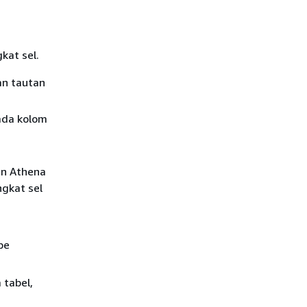
kat sel.
an tautan
ada kolom
in Athena
ngkat sel
pe
 tabel,