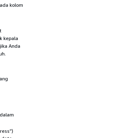
 pada kolom
t
uk kepala
 jika Anda
uh.
rang
 dalam
ress”)