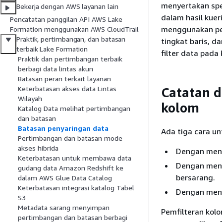
menyertakan spe
Bekerja dengan AWS layanan lain
dalam hasil kuer
Pencatatan panggilan API AWS Lake
menggunakan pe
Formation menggunakan AWS CloudTrail
Praktik, pertimbangan, dan batasan
tingkat baris, 
terbaik Lake Formation
filter data pada
Praktik dan pertimbangan terbaik
berbagi data lintas akun
Batasan peran terkait layanan
Keterbatasan akses data Lintas
Catatan d
Wilayah
kolom
Katalog Data melihat pertimbangan
dan batasan
Batasan penyaringan data
Ada tiga cara u
Pertimbangan dan batasan mode
akses hibrida
Dengan meng
Keterbatasan untuk membawa data
Dengan meng
gudang data Amazon Redshift ke
bersarang.
dalam AWS Glue Data Catalog
Keterbatasan integrasi katalog Tabel
Dengan men
S3
Metadata sarang menyimpan
Pemfilteran kol
pertimbangan dan batasan berbagi