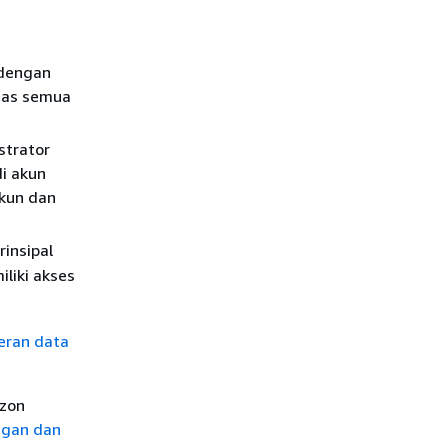
 dengan
atas semua
strator
di akun
akun dan
rinsipal
iliki akses
eran data
zon
ngan dan