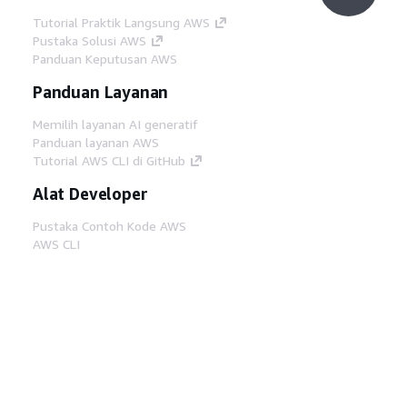
Tutorial Praktik Langsung AWS
Pustaka Solusi AWS
Panduan Keputusan AWS
Panduan Layanan
Memilih layanan AI generatif
Panduan layanan AWS
Tutorial AWS CLI di GitHub
Alat Developer
Pustaka Contoh Kode AWS
AWS CLI
AWS Builder Center
Blog Alat Developer AWS
Tautan Bermanfaat
Unduh server MCP Dokumentasi AWS
Masuk ke Konsol AWS
AWS re:Post