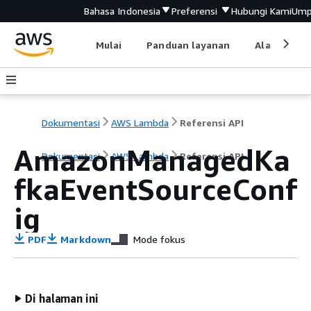
Bahasa Indonesia
Preferensi
Hubungi Kami
Ump
Mulai
Panduan layanan
Alat devel
Dokumentasi
AWS Lambda
Referensi API
AmazonManagedKa
Dokumentasi
AWS Lambda
Referensi API
fkaEventSourceConf
ig
PDF
Markdown
Mode fokus
Di halaman ini