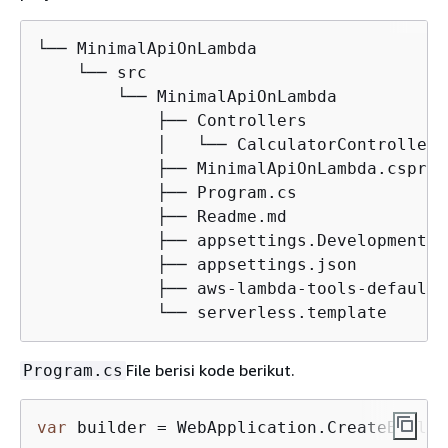
└── MinimalApiOnLambda

    └── src

        └── MinimalApiOnLambda

            ├── Controllers

            │   └── CalculatorController.c
            ├── MinimalApiOnLambda.csproj

            ├── Program.cs

            ├── Readme.md

            ├── appsettings.Development.js
            ├── appsettings.json

            ├── aws-lambda-tools-defaults
            └── serverless.template
File berisi kode berikut.
Program.cs
var
 builder = WebApplication.CreateBuilde