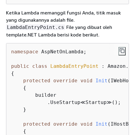
Ketika Lambda memanggil fungsi Anda, titik masuk
yang digunakannya adalah file.
File yang dibuat oleh
LambdaEntryPoint.cs
template.NET Lambda berisi kode berikut.
namespace
 AspNetOnLambda;

public
class
LambdaEntryPoint
 :
{
protected
override
void
Init
(IWebHost
{
        builder

            .UseStartup≪Startup≫();

    }

protected
override
void
Init
(IHostBui
{