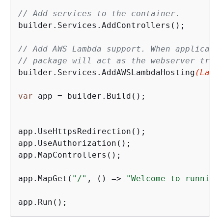
// Add services to the container.
builder.Services.AddControllers();

// Add AWS Lambda support. When applicati
// package will act as the webserver tran
builder.Services.AddAWSLambdaHosting
(Lamb
var
 app = builder.Build();

app.UseHttpsRedirection();

app.UseAuthorization();

app.MapControllers();

app.MapGet(
"/"
, 
() =>
"Welcome to running
app.Run();