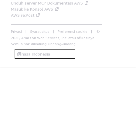
Unduh server MCP Dokumentasi AWS
Masuk ke Konsol AWS
AWS re:Post
Privasi
Syarat situs
Preferensi cookie
©
2026, Amazon Web Services, Inc. atau afiliasinya.
Semua hak dilindungi undang-undang.
Bahasa Indonesia