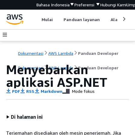
Bahasa Indonesia
Preferensi
Hubungi Kami
Ump
Mulai
Panduan layanan
Alat devel
Dokumentasi
AWS Lambda
Panduan Developer
Menyebarkan
Dokumentasi
AWS Lambda
Panduan Developer
aplikasi ASP.NET
PDF
RSS
Markdown
Mode fokus
Di halaman ini
Terjemahan disediakan oleh mesin penerjemah. Jika