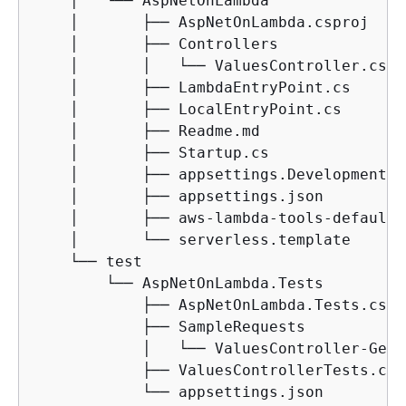
    │   └── AspNetOnLambda

    │       ├── AspNetOnLambda.csproj

    │       ├── Controllers

    │       │   └── ValuesController.cs

    │       ├── LambdaEntryPoint.cs

    │       ├── LocalEntryPoint.cs

    │       ├── Readme.md

    │       ├── Startup.cs

    │       ├── appsettings.Development.js
    │       ├── appsettings.json

    │       ├── aws-lambda-tools-defaults
    │       └── serverless.template

    └── test

        └── AspNetOnLambda.Tests

            ├── AspNetOnLambda.Tests.cspro
            ├── SampleRequests

            │   └── ValuesController-Get.j
            ├── ValuesControllerTests.cs

            └── appsettings.json