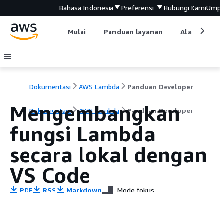
Bahasa Indonesia
Preferensi
Hubungi Kami
Ump
Mulai
Panduan layanan
Alat devel
Dokumentasi
AWS Lambda
Panduan Developer
Mengembangkan
Dokumentasi
AWS Lambda
Panduan Developer
fungsi Lambda
secara lokal dengan
VS Code
PDF
RSS
Markdown
Mode fokus