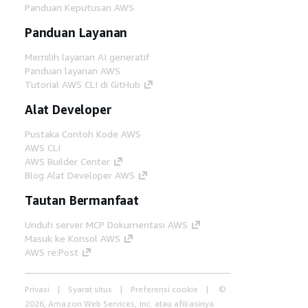
Panduan Keputusan AWS
Panduan Layanan
Memilih layanan AI generatif
Panduan layanan AWS
Tutorial AWS CLI di GitHub
Alat Developer
Pustaka Contoh Kode AWS
AWS CLI
AWS Builder Center
Blog Alat Developer AWS
Tautan Bermanfaat
Unduh server MCP Dokumentasi AWS
Masuk ke Konsol AWS
AWS re:Post
Privasi
Syarat situs
Preferensi cookie
©
2026, Amazon Web Services, Inc. atau afiliasinya.