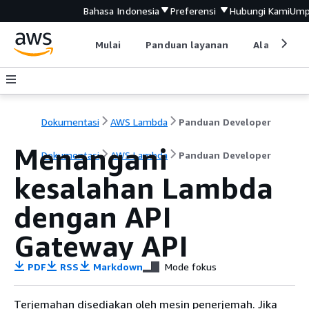
Bahasa Indonesia
Preferensi
Hubungi Kami
Ump
Mulai
Panduan layanan
Alat devel
Dokumentasi
AWS Lambda
Panduan Developer
Menangani
Dokumentasi
AWS Lambda
Panduan Developer
kesalahan Lambda
dengan API
Gateway API
PDF
RSS
Markdown
Mode fokus
Terjemahan disediakan oleh mesin penerjemah. Jika