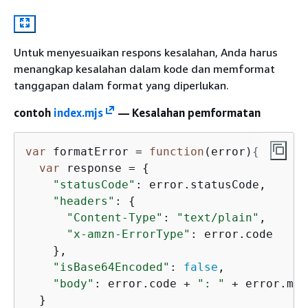
Untuk menyesuaikan respons kesalahan, Anda harus
menangkap kesalahan dalam kode dan memformat
tanggapan dalam format yang diperlukan.
contoh
index.mjs
— Kesalahan pemformatan
var
 formatError = 
function
(
error
)
{
var
 response = 
{
"statusCode"
: error.statusCode,

"headers"
: 
{
"Content-Type"
: 
"text/plain"
,

"x-amzn-ErrorType"
: error.code

    },

"isBase64Encoded"
: 
false
,

"body"
: error.code + 
": "
 + error.mes
  }
