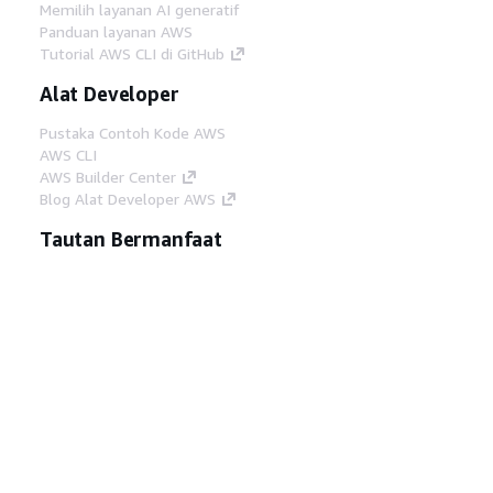
Memilih layanan AI generatif
Panduan layanan AWS
Tutorial AWS CLI di GitHub
Alat Developer
Pustaka Contoh Kode AWS
AWS CLI
AWS Builder Center
Blog Alat Developer AWS
Tautan Bermanfaat
Unduh server MCP Dokumentasi AWS
Masuk ke Konsol AWS
AWS re:Post
Privasi
Syarat situs
Preferensi cookie
©
2026, Amazon Web Services, Inc. atau afiliasinya.
Semua hak dilindungi undang-undang.
Bahasa Indonesia