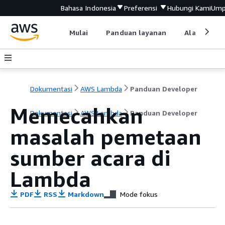
Bahasa Indonesia
Preferensi
Hubungi Kami
Ump
Mulai
Panduan layanan
Alat devel
Dokumentasi
AWS Lambda
Panduan Developer
Memecahkan
Dokumentasi
AWS Lambda
Panduan Developer
masalah pemetaan
sumber acara di
Lambda
PDF
RSS
Markdown
Mode fokus