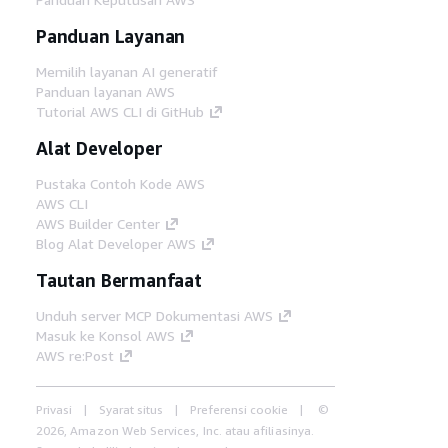
Panduan Layanan
Memilih layanan AI generatif
Panduan layanan AWS
Tutorial AWS CLI di GitHub
Alat Developer
Pustaka Contoh Kode AWS
AWS CLI
AWS Builder Center
Blog Alat Developer AWS
Tautan Bermanfaat
Unduh server MCP Dokumentasi AWS
Masuk ke Konsol AWS
AWS re:Post
Privasi
Syarat situs
Preferensi cookie
©
2026, Amazon Web Services, Inc. atau afiliasinya.