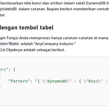
 berdasarkan nilai kunci dan atribut dalam tabel DynamoDB 
dalam catatan. Bagian berikut memberikan contoh
ynamodb
ter.
dengan tombol tabel
ngin fungsi Anda memproses hanya catatan-catatan di mana 
adalah “AnyCompany Industri.”
omerName
Objeknya adalah sebagai berikut.
ia
ers"
: [

{
"Pattern"
: 
"
{
\"
dynamodb
\"
 : 
{
\"
Keys
\"
 :

