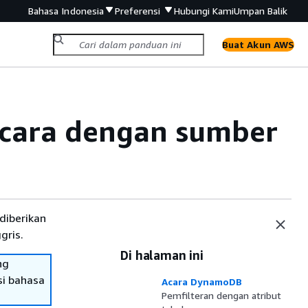
Bahasa Indonesia
Preferensi
Hubungi Kami
Umpan Balik
Buat Akun AWS
cara dengan sumber
diberikan
gris.
Di halaman ini
ng
si bahasa
Acara DynamoDB
Pemfilteran dengan atribut