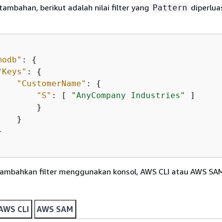
tambahan, berikut adalah nilai filter yang
diperlua
Pattern
modb"
: 
{
"Keys"
: 
{
"CustomerName"
: 
{
"S"
: [ 
"AnyCompany Industries"
 ]

       }

   }



mbahkan filter menggunakan konsol, AWS CLI atau AWS SAM
AWS CLI
AWS SAM