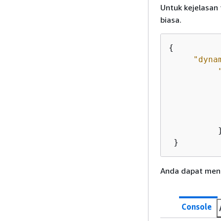
Untuk kejelasan 
biasa.
{
"dyna
           
           
          }
 }
Anda dapat mena
Console