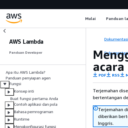
Mulai
Panduan l
Dokumentas
AWS Lambda
Mengg
Dokumentas
Panduan Developer
acara
Apa itu AWS Lambda?
PDF
RSS
M
Panduan penyiapan agen
Fungsi
Terjemahan dise
Konsep inti
bertentangan den
Buat fungsi pertama Anda
Contoh aplikasi dan pola
Terjemahan di
Bahasa pemrograman
diberikan ber
Runtime
Inggris.
Mengkonfigurasi fungsi