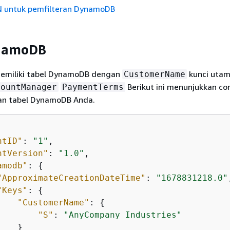
 untuk pemfilteran DynamoDB
namoDB
memiliki tabel DynamoDB dengan
kunci utam
CustomerName
Berikut ini menunjukkan co
countManager
PaymentTerms
iran tabel DynamoDB Anda.
ntID"
: 
"1"
,

ntVersion"
: 
"1.0"
,

amodb"
: 
{
"ApproximateCreationDateTime"
: 
"1678831218.0"
"Keys"
: 
{
"CustomerName"
: 
{
"S"
: 
"AnyCompany Industries"
   }
