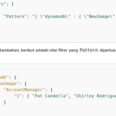
rs"
: [

"Pattern"
: 
"
{
\"
dynamodb
\"
 : 
{
\"
NewImage
\"
tambahan, berikut adalah nilai filter yang
diperlua
Pattern
odb"
: 
{
ewImage"
: 
{
"AccountManager"
: 
{
"S"
: [ 
"Pat Candella"
, 
"Shirley Rodrigu
 }
