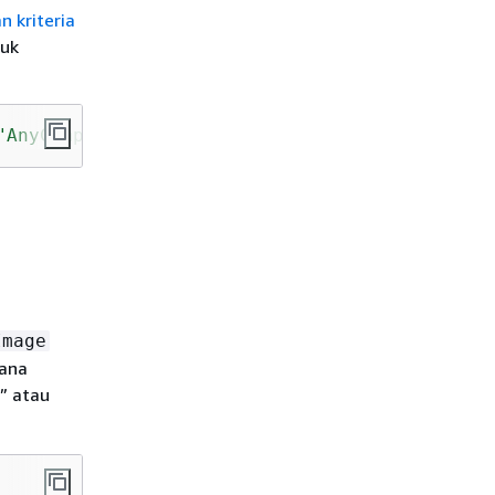
n kriteria
tuk
"AnyCompany Industries"
 ] } } } }
Image
mana
” atau