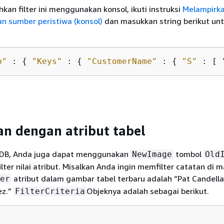
n filter ini menggunakan konsol, ikuti instruksi
Melampirka
an sumber peristiwa (konsol)
dan masukkan string berikut un
b"
 : 
{
"Keys"
 : 
{
"CustomerName"
 : 
{
"S"
 : [ 
an dengan atribut tabel
B, Anda juga dapat menggunakan
tombol
NewImage
Old
ter nilai atribut. Misalkan Anda ingin memfilter catatan di 
atribut dalam gambar tabel terbaru adalah “Pat Candella
er
ez.”
Objeknya adalah sebagai berikut.
FilterCriteria