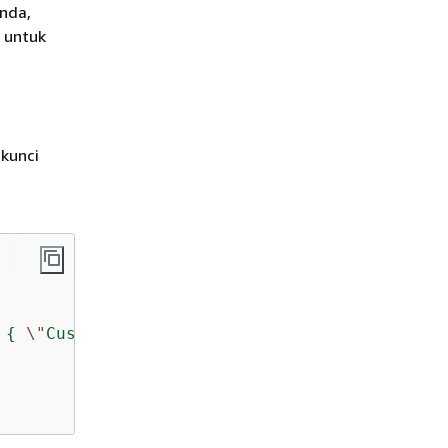
Anda,
 untuk
kunci
 
{
\"
CustomerName
\"
 : 
{
\"
S
\"
 : [ 
\"
AnyCompan