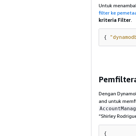
Untuk menambahka
filter ke pemeta
kriteria Filter
.
{
"dynamod
Pemfilter
Dengan DynamoD
and untuk memfil
AccountManag
“Shirley Rodrigu
{