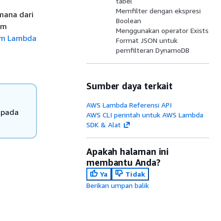
tabel
Memfilter dengan ekspresi
mana dari
Boolean
um
Menggunakan operator Exists
rim Lambda
Format JSON untuk
pemfilteran DynamoDB
Sumber daya terkait
AWS Lambda Referensi API
 pada
AWS CLI perintah untuk AWS Lambda
SDK & Alat
Apakah halaman ini
membantu Anda?
Ya
Tidak
Berikan umpan balik