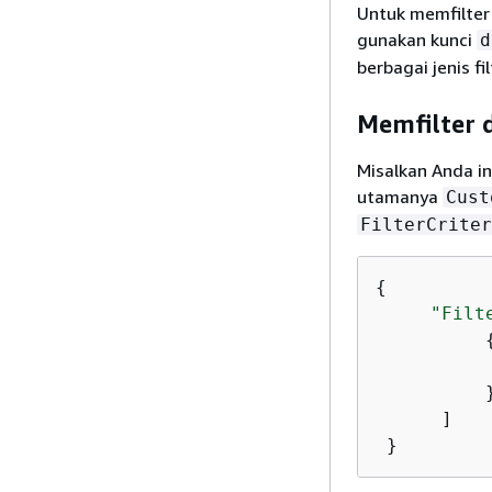
Untuk memfilter
gunakan kunci
d
berbagai jenis fil
Memfilter 
Misalkan Anda i
utamanya
Cust
FilterCriter
{
"Filt
          }
      ]

 }