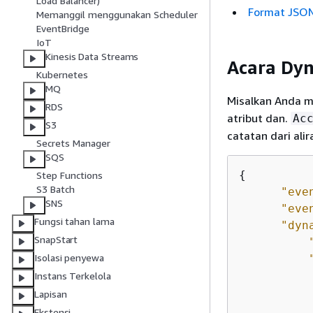
Load Balancer)
Format JSON
Memanggil menggunakan Scheduler
EventBridge
IoT
Kinesis Data Streams
Acara Dy
Kubernetes
MQ
Misalkan Anda 
RDS
atribut dan.
Ac
S3
catatan dari al
Secrets Manager
SQS
{
Step Functions
S3 Batch
"eve
SNS
"eve
Fungsi tahan lama
"dyn
SnapStart
Isolasi penyewa
Instans Terkelola
Lapisan
           
Ekstensi