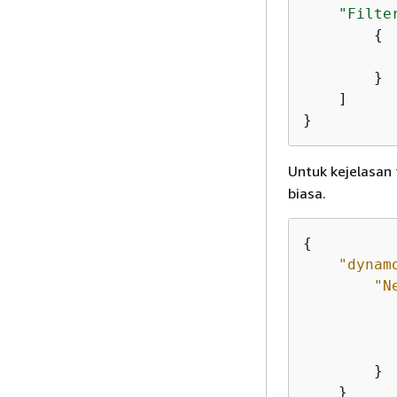
"Filte
{
        }

    ]

}
Untuk kejelasan 
biasa.
{
"dynam
"N
           
        }

    }
