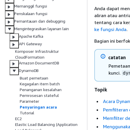
Memanggil fungsi
Anda dapat meng
Penskalaan fungsi
aliran atau ant
Pemantauan dan debugging
tentang cara ker
Mengintegrasikan layanan lain
ke fungsi Anda
.
Apache Kafka
Bagian ini berf
API Gateway
Komposer Infrastruktur
catatan
CloudFormation
Amazon DocumentDB
Pemetaan
DynamoDB
kunci.
dy
Buat pemetaan
Kegagalan item batch
Topik
Penanganan kesalahan
Pemrosesan stateful
Acara Dyna
Parameter
Penyaringan acara
Pemfilteran 
Tutorial
Memfilter d
EC2
Elastic Load Balancing (Application
Menggunakan