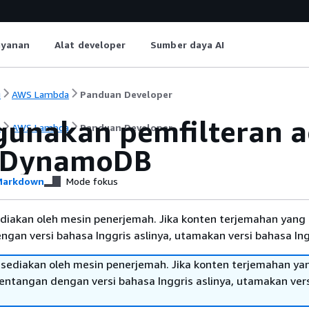
ayanan
Alat developer
Sumber daya AI
i
AWS Lambda
Panduan Developer
unakan pemfilteran a
i
AWS Lambda
Panduan Developer
 DynamoDB
arkdown
Mode fokus
diakan oleh mesin penerjemah. Jika konten terjemahan yang 
gan versi bahasa Inggris aslinya, utamakan versi bahasa Ing
sediakan oleh mesin penerjemah. Jika konten terjemahan ya
tentangan dengan versi bahasa Inggris aslinya, utamakan ver