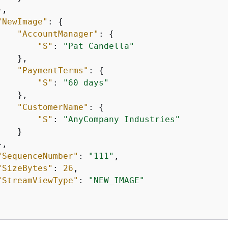
,

"NewImage"
: 
{
"AccountManager"
: 
{
"S"
: 
"Pat Candella"
   },

"PaymentTerms"
: 
{
"S"
: 
"60 days"
   },

"CustomerName"
: 
{
"S"
: 
"AnyCompany Industries"
   }

,

"SequenceNumber"
: 
"111"
,

"SizeBytes"
: 
26
,

"StreamViewType"
: 
"NEW_IMAGE"