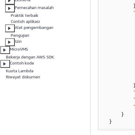
          }
Pemecahan masalah
Praktik terbaik
Contoh aplikasi
Alat pengembangan
           
Pengujian
Izin
MicroVMS
           
Bekerja dengan AWS SDK
Contoh kode
Kuota Lambda
Riwayat dokumen
           
          }
      }

  }