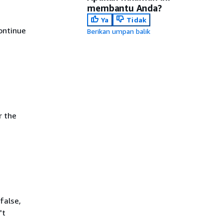
membantu Anda?
Ya
Tidak
ontinue
Berikan umpan balik
r the
false,
't