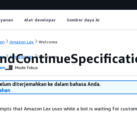
ayanan
Alat developer
Sumber daya AI
on
Amazon Lex
Welcome
ndContinueSpecificati
on
Amazon Lex
Welcome
wn
Mode fokus
belum diterjemahkan ke dalam bahasa Anda.
ahan
ompts that Amazon Lex uses while a bot is waiting for custom