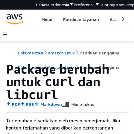
Bahasa Indonesia
Preferensi
Hubungi Kami
Ump
Mulai
Panduan layanan
Alat devel
Dokumentasi
Amazon Linux
Panduan Pengguna
Package berubah
Dokumentasi
Amazon Linux
Panduan Pengguna
untuk
dan
curl
libcurl
PDF
RSS
Markdown
Mode fokus
Terjemahan disediakan oleh mesin penerjemah. Jika
konten terjemahan yang diberikan bertentangan