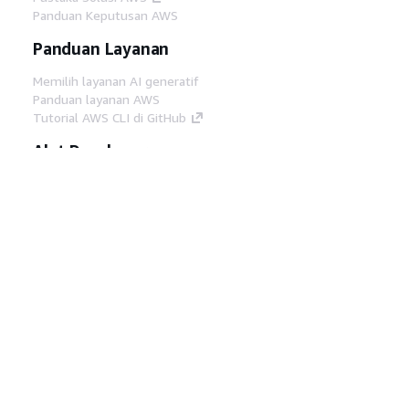
Panduan Keputusan AWS
Panduan Layanan
Memilih layanan AI generatif
Panduan layanan AWS
Tutorial AWS CLI di GitHub
Alat Developer
Pustaka Contoh Kode AWS
AWS CLI
AWS Builder Center
Blog Alat Developer AWS
Tautan Bermanfaat
Unduh server MCP Dokumentasi AWS
Masuk ke Konsol AWS
AWS re:Post
Privasi
Syarat situs
Preferensi cookie
©
2026, Amazon Web Services, Inc. atau afiliasinya.