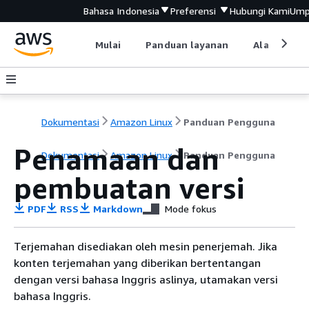
Bahasa Indonesia
Preferensi
Hubungi Kami
Ump
Mulai
Panduan layanan
Alat devel
Dokumentasi
Amazon Linux
Panduan Pengguna
Penamaan dan
Dokumentasi
Amazon Linux
Panduan Pengguna
pembuatan versi
PDF
RSS
Markdown
Mode fokus
Terjemahan disediakan oleh mesin penerjemah. Jika
konten terjemahan yang diberikan bertentangan
dengan versi bahasa Inggris aslinya, utamakan versi
bahasa Inggris.